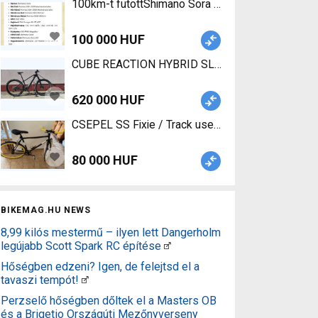
100km-t futottShimano Sora gravel szett fsa hajt
100 000 HUF
CUBE REACTION HYBRID SLT 750 29 Electric Moun
620 000 HUF
CSEPEL SS Fixie / Track used For Sale
80 000 HUF
BIKEMAG.HU NEWS
8,99 kilós mestermű – ilyen lett Dangerholm
legújabb Scott Spark RC építése
Hőségben edzeni? Igen, de felejtsd el a
tavaszi tempót!
Perzselő hőségben dőltek el a Masters OB
és a Brigetio Országúti Mezőnyverseny