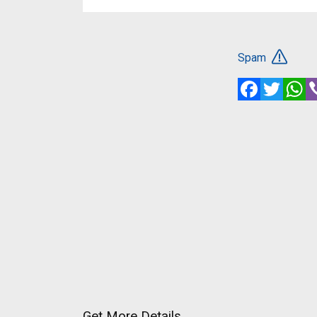
Spam
Facebook
Twitte
W
Get More Details