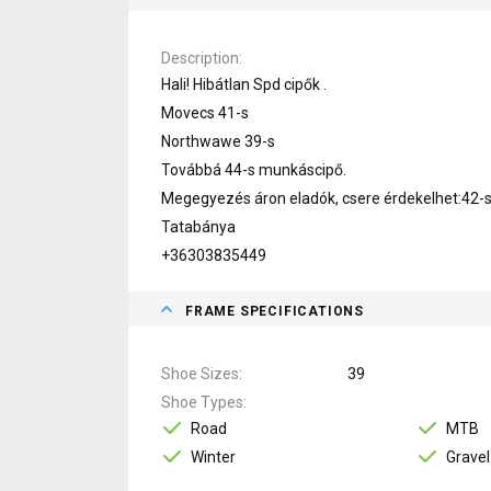
Description
Hali! Hibátlan Spd cipők .
Movecs 41-s
Northwawe 39-s
Továbbá 44-s munkáscipő.
Megegyezés áron eladók, csere érdekelhet:42-s t
Tatabánya
+36303835449
FRAME SPECIFICATIONS
Shoe Sizes
39
Shoe Types
Road
MTB
Winter
Gravel