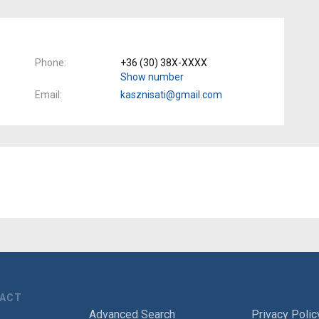
Phone
+36 (30) 38X-XXXX
Show number
Email
kasznisati@gmail.com
TACT
Advanced Search
Privacy Polic