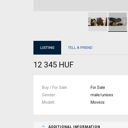
LISTING
TELL A FRIEND
12 345 HUF
Buy / For Sale
For Sale
Gender
male/unisex
Modell
Movecs
ADDITIONAL INFORMATION