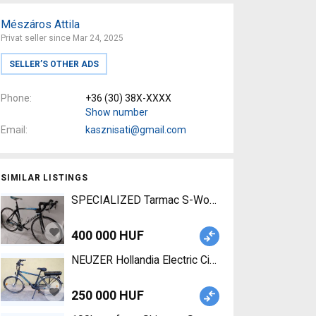
Mészáros Attila
Privat seller since Mar 24, 2025
SELLER’S OTHER ADS
Phone
+36 (30) 38X-XXXX
Show number
Email
kasznisati@gmail.com
SIMILAR LISTINGS
SPECIALIZED Tarmac S-Works (Gerolsteiner Team) 
400 000 HUF
NEUZER Hollandia Electric City / Cruiser / Urban 
250 000 HUF