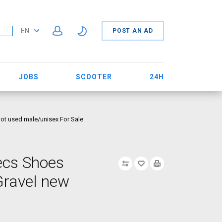
EN
POST AN AD
JOBS
SCOOTER
24H
not used male/unisex For Sale
ecs Shoes
Gravel new