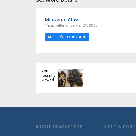
Mészáros Attila
Privat seller since Mar 24, 2025
SELLER’S OTHER ADS
You
recently
viewed
ABOUT CLASSIFIEDS
HELP & CON