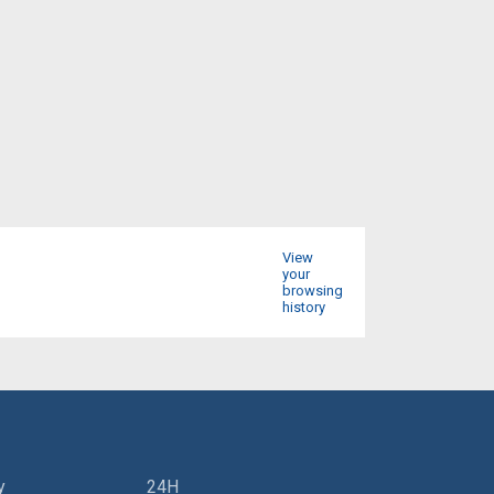
View
your
browsing
history
y
24H