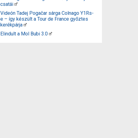
csatái
Videón Tadej Pogačar sárga Colnago Y1Rs-
e – így készült a Tour de France győztes
kerékpárja
Elindult a Mol Bubi 3.0