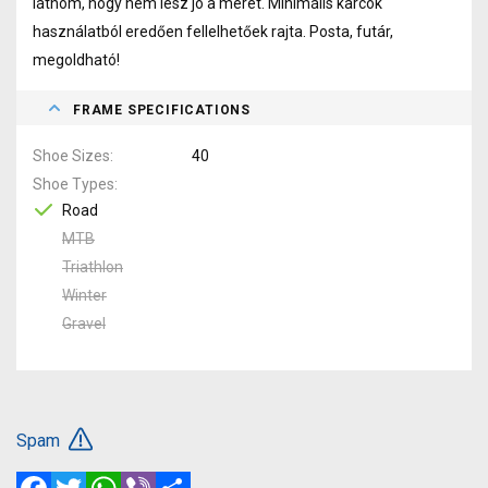
látnom, hogy nem lesz jó a méret. Minimális karcok
használatból eredően fellelhetőek rajta. Posta, futár,
megoldható!
FRAME SPECIFICATIONS
Shoe Sizes
40
Shoe Types
Road
MTB
Triathlon
Winter
Gravel
Spam
Facebook
Twitter
WhatsApp
Viber
Share