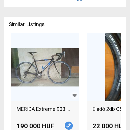
Similar Listings
MERIDA Extreme 903 Road bike calliper brake use
Eladó 2db CST J
190 000 HUF
22 000 HUF