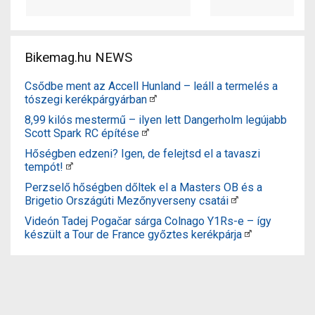
Bikemag.hu NEWS
Csődbe ment az Accell Hunland – leáll a termelés a
tószegi kerékpárgyárban
8,99 kilós mestermű – ilyen lett Dangerholm legújabb
Scott Spark RC építése
Hőségben edzeni? Igen, de felejtsd el a tavaszi
tempót!
Perzselő hőségben dőltek el a Masters OB és a
Brigetio Országúti Mezőnyverseny csatái
Videón Tadej Pogačar sárga Colnago Y1Rs-e – így
készült a Tour de France győztes kerékpárja