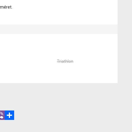
s méret.
Triathlon
r
hatsApp
Viber
Share