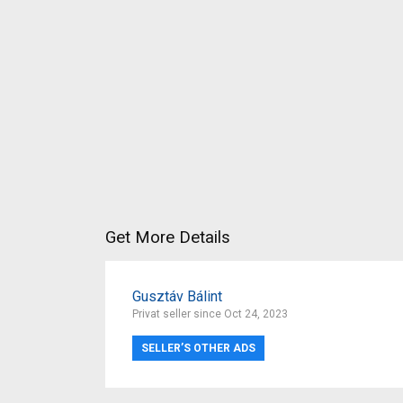
Get More Details
Gusztáv Bálint
Privat seller since Oct 24, 2023
SELLER’S OTHER ADS