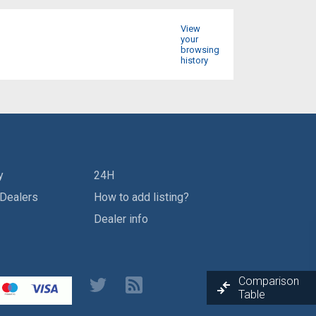
View
your
browsing
history
y
24H
 Dealers
How to add listing?
Dealer info
Comparison
Table