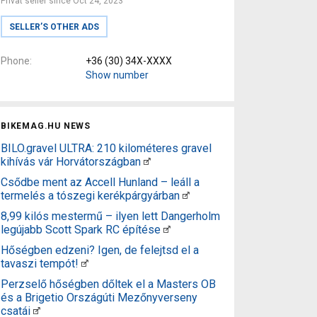
Privat seller since Oct 24, 2023
SELLER’S OTHER ADS
Phone
+36 (30) 34X-XXXX
Show number
BIKEMAG.HU NEWS
BILO.gravel ULTRA: 210 kilométeres gravel
kihívás vár Horvátországban
Csődbe ment az Accell Hunland – leáll a
termelés a tószegi kerékpárgyárban
8,99 kilós mestermű – ilyen lett Dangerholm
legújabb Scott Spark RC építése
Hőségben edzeni? Igen, de felejtsd el a
tavaszi tempót!
Perzselő hőségben dőltek el a Masters OB
és a Brigetio Országúti Mezőnyverseny
csatái