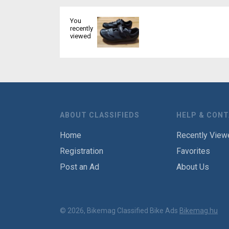
You
recently
viewed
ABOUT CLASSIFIEDS
HELP & CON
Home
Recently View
Registration
Favorites
Post an Ad
About Us
© 2026, Bikemag Classified Bike Ads
Bikemag.hu