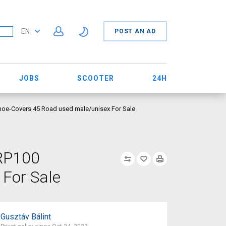
EN
POST AN AD
JOBS
SCOOTER
24H
hoe-Covers 45 Road used male/unisex For Sale
-RP100
 For Sale
Gusztáv Bálint