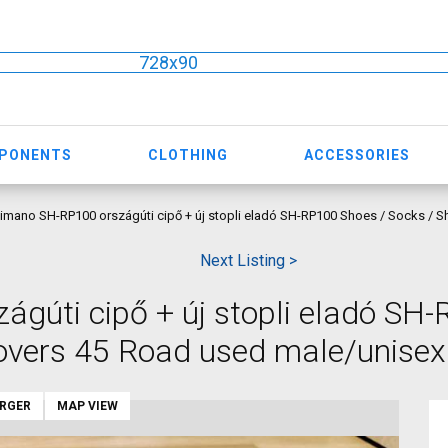
728x90
MPONENTS
CLOTHING
ACCESSORIES
imano SH-RP100 országúti cipő + új stopli eladó SH-RP100 Shoes / Socks / S
Next Listing >
gúti cipő + új stopli eladó SH
overs 45 Road used male/unisex
ARGER
MAP VIEW