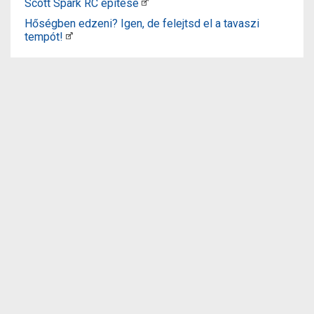
Scott Spark RC építése
Hőségben edzeni? Igen, de felejtsd el a tavaszi
tempót!