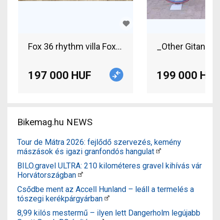
Fox 36 rhythm villa Fox 36 Rhythm,
_Other Gitane M
197 000 HUF
199 000 HUF
Bikemag.hu NEWS
Tour de Mátra 2026: fejlődő szervezés, kemény
mászások és igazi granfondós hangulat
BILO.gravel ULTRA: 210 kilométeres gravel kihívás vár
Horvátországban
Csődbe ment az Accell Hunland – leáll a termelés a
tószegi kerékpárgyárban
8,99 kilós mestermű – ilyen lett Dangerholm legújabb