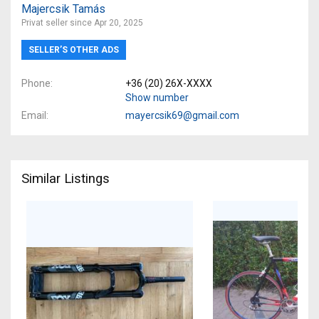
Majercsik Tamás
Privat seller since Apr 20, 2025
SELLER’S OTHER ADS
Phone
+36 (20) 26X-XXXX
Show number
Email
mayercsik69@gmail.com
Similar Listings