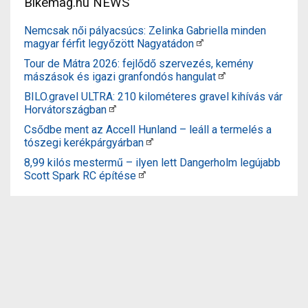
Bikemag.hu NEWS
Nemcsak női pályacsúcs: Zelinka Gabriella minden
magyar férfit legyőzött Nagyatádon
Tour de Mátra 2026: fejlődő szervezés, kemény
mászások és igazi granfondós hangulat
BILO.gravel ULTRA: 210 kilométeres gravel kihívás vár
Horvátországban
Csődbe ment az Accell Hunland – leáll a termelés a
tószegi kerékpárgyárban
8,99 kilós mestermű – ilyen lett Dangerholm legújabb
Scott Spark RC építése