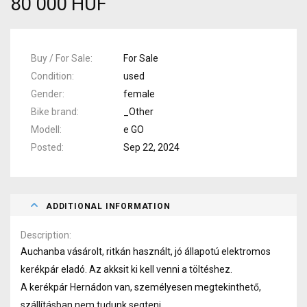
80 000 HUF
Buy / For Sale
For Sale
Condition
used
Gender
female
Bike brand
_Other
Modell
e GO
Posted
Sep 22, 2024
ADDITIONAL INFORMATION
Description
Auchanba vásárolt, ritkán használt, jó állapotú elektromos
kerékpár eladó. Az akksit ki kell venni a töltéshez.
A kerékpár Hernádon van, személyesen megtekinthető,
szállításban nem tudunk segteni.