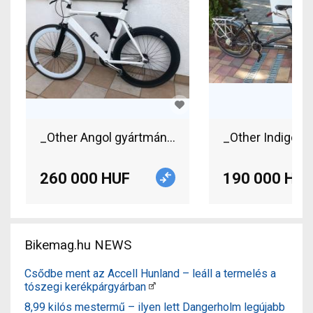
_Other Angol gyártmányú egysebességes/fixi b
260 000 HUF
190 000 HUF
Bikemag.hu NEWS
Csődbe ment az Accell Hunland – leáll a termelés a
tószegi kerékpárgyárban
8,99 kilós mestermű – ilyen lett Dangerholm legújabb