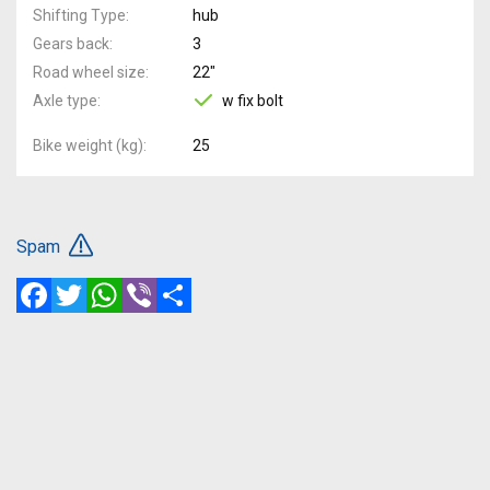
Shifting Type
hub
Gears back
3
Road wheel size
22"
Axle type
w fix bolt
Bike weight (kg)
25
Spam
Facebook
Twitter
WhatsApp
Viber
Share