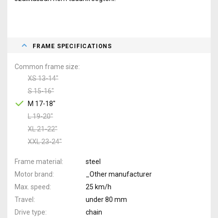
FRAME SPECIFICATIONS
Common frame size
XS 13-14"
S 15-16"
M 17-18"
L 19-20"
XL 21-22"
XXL 23-24"
Frame material
steel
Motor brand
_Other manufacturer
Max. speed
25 km/h
Travel
under 80 mm
Drive type
chain