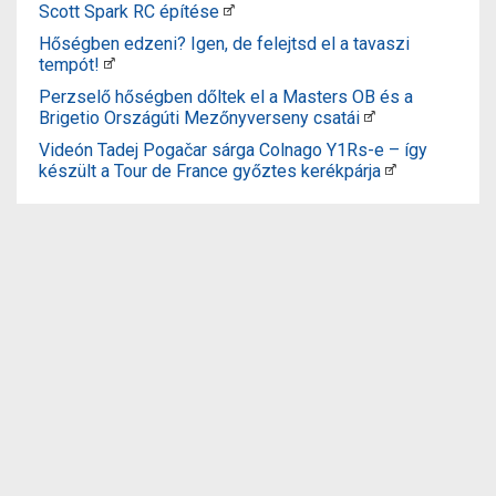
Scott Spark RC építése
Hőségben edzeni? Igen, de felejtsd el a tavaszi
tempót!
Perzselő hőségben dőltek el a Masters OB és a
Brigetio Országúti Mezőnyverseny csatái
Videón Tadej Pogačar sárga Colnago Y1Rs-e – így
készült a Tour de France győztes kerékpárja