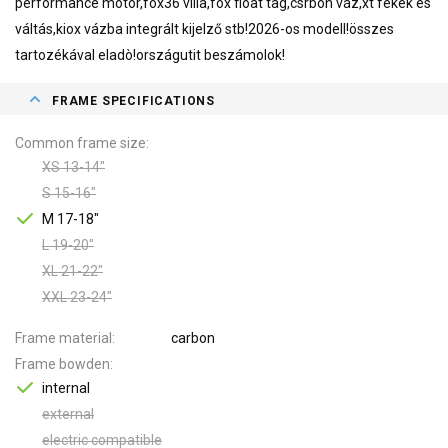
performance motor,fox36 villa,fox float tag,csrbon váz,xt fékek és
váltás,kiox vázba integrált kijelző stb!2026-os modell!összes
tartozékával eladò!országutit beszámolok!
FRAME SPECIFICATIONS
Common frame size
XS 13-14"
S 15-16"
M 17-18"
L 19-20"
XL 21-22"
XXL 23-24"
Frame material
carbon
Frame bowden
internal
external
electric compatible