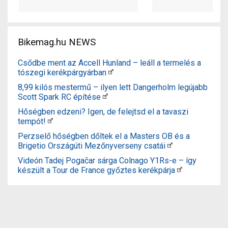
Bikemag.hu NEWS
Csődbe ment az Accell Hunland – leáll a termelés a
tószegi kerékpárgyárban
8,99 kilós mestermű – ilyen lett Dangerholm legújabb
Scott Spark RC építése
Hőségben edzeni? Igen, de felejtsd el a tavaszi
tempót!
Perzselő hőségben dőltek el a Masters OB és a
Brigetio Országúti Mezőnyverseny csatái
Videón Tadej Pogačar sárga Colnago Y1Rs-e – így
készült a Tour de France győztes kerékpárja