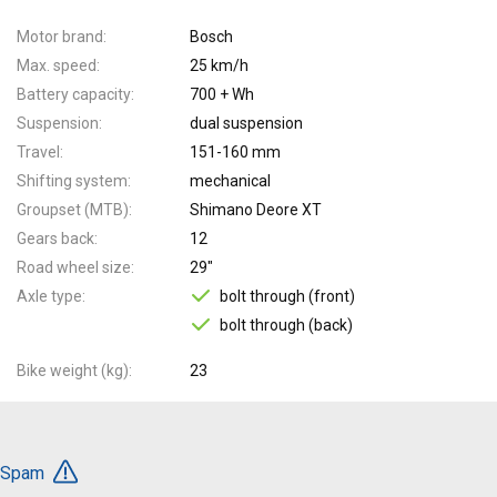
Motor brand
Bosch
Max. speed
25 km/h
Battery capacity
700 + Wh
Suspension
dual suspension
Travel
151-160 mm
Shifting system
mechanical
Groupset (MTB)
Shimano Deore XT
Gears back
12
Road wheel size
29"
Axle type
bolt through (front)
bolt through (back)
Bike weight (kg)
23
Spam