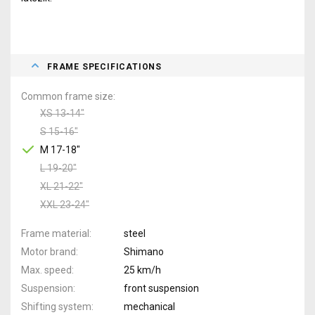
FRAME SPECIFICATIONS
Common frame size
XS 13-14"
S 15-16"
M 17-18"
L 19-20"
XL 21-22"
XXL 23-24"
Frame material
steel
Motor brand
Shimano
Max. speed
25 km/h
Suspension
front suspension
Shifting system
mechanical