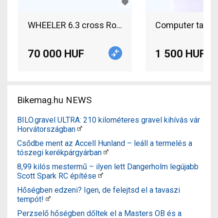
WHEELER 6.3 cross Road bike calliper brake used
Computer tartó 
70 000 HUF
1 500 HUF
Bikemag.hu NEWS
BILO.gravel ULTRA: 210 kilométeres gravel kihívás vár
Horvátországban
Csődbe ment az Accell Hunland – leáll a termelés a
tószegi kerékpárgyárban
8,99 kilós mestermű – ilyen lett Dangerholm legújabb
Scott Spark RC építése
Hőségben edzeni? Igen, de felejtsd el a tavaszi
tempót!
Perzselő hőségben dőltek el a Masters OB és a