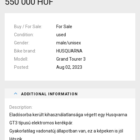
550 000 HUF
Buy / For Sale
For Sale
Condition
used
Gender
male/unisex
Bike brand
HUSQUARNA
Modell
Grand Tourer 3
Posted
Aug 02, 2023
ADDITIONAL INFORMATION
Description
Eladósorba került kihasználatlansága végett egy Husqvarna
GT3 típusú elektromos kerékpár.
Gyakorlatilag vadonatúj állapotban van, ez a képeken is jól
látszik.