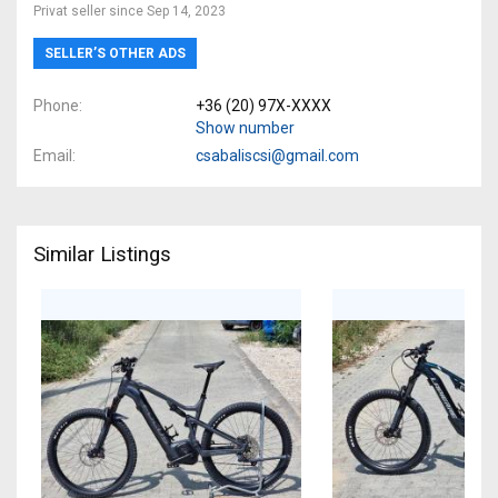
Privat seller since Sep 14, 2023
SELLER’S OTHER ADS
Phone
+36 (20) 97X-XXXX
Show number
Email
csabaliscsi@gmail.com
Similar Listings