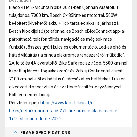
Eladó KTM E-Mountain bike 2021-ben újonnan vásárolt, 1
tulajdonos, 7000 km, Bosch Cx 85Nm-es motorral, 500W
beépített (kivehető) akku + 1db tartalék akksi is jár hozzá,
Bosch Kiox kijelző (telefonnal és Bosch eBikeConnect app-al
párosítható, telefon töltés, navigáció és még sok más
funkció) , összes gyári kulcs és dokumentáció. Led-es első és
hátsó világítás ( a bringa elektromos rendszeréről működik ),
2A töltő és 4A gyorstöltő, Bike Safe regisztráció. 5500 km-nél
kapott új láncot, fogaskoszorút és 2db új Continental gumit,
7100 km-nél elől és hátul is új tárcsákat és betéteket. Frissen
elvégzett diagnosztika és szoftwerfrissítés jegyzőkönyvel.
Költségmentes bringa.
Részletes spec.:
https://www.ktm-bikes.at/e-
bikes/detail/macina-race-271-fire-orange-black-orange-
1x10-shimano-deore-2021
FRAME SPECIFICATIONS