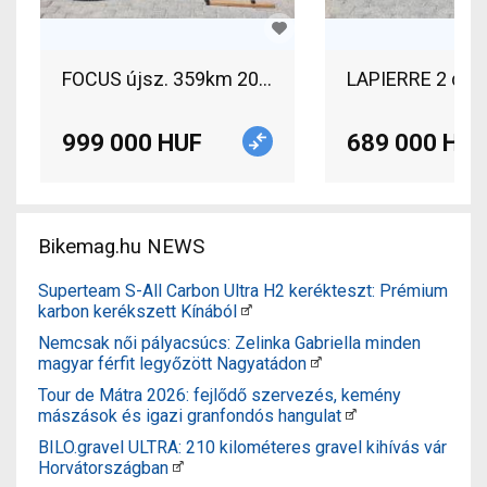
LAPIERRE 2 db ú
999 000 HUF
689 000 HUF
Bikemag.hu NEWS
Superteam S-All Carbon Ultra H2 kerékteszt: Prémium
karbon kerékszett Kínából
Nemcsak női pályacsúcs: Zelinka Gabriella minden
magyar férfit legyőzött Nagyatádon
Tour de Mátra 2026: fejlődő szervezés, kemény
mászások és igazi granfondós hangulat
BILO.gravel ULTRA: 210 kilométeres gravel kihívás vár
Horvátországban