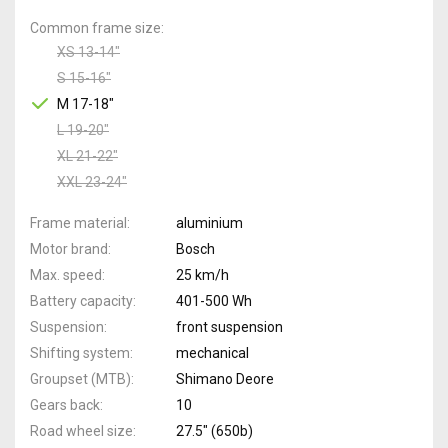
Common frame size
XS 13-14"
S 15-16"
M 17-18"
L 19-20"
XL 21-22"
XXL 23-24"
Frame material
aluminium
Motor brand
Bosch
Max. speed
25 km/h
Battery capacity
401-500 Wh
Suspension
front suspension
Shifting system
mechanical
Groupset (MTB)
Shimano Deore
Gears back
10
Road wheel size
27.5" (650b)