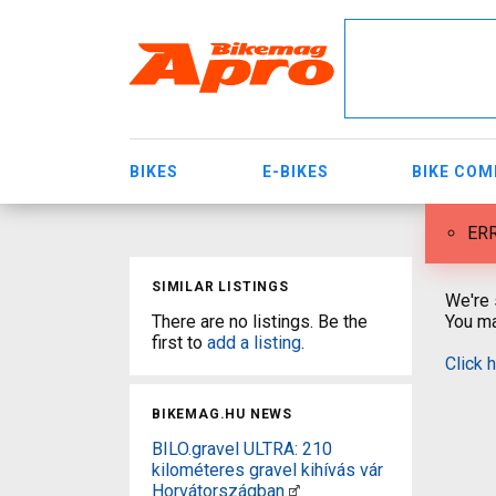
BIKES
E-BIKES
BIKE CO
ERR
SIMILAR LISTINGS
We're 
There are no listings. Be the
You ma
first to
add a listing
.
Click 
BIKEMAG.HU NEWS
BILO.gravel ULTRA: 210
kilométeres gravel kihívás vár
Horvátországban