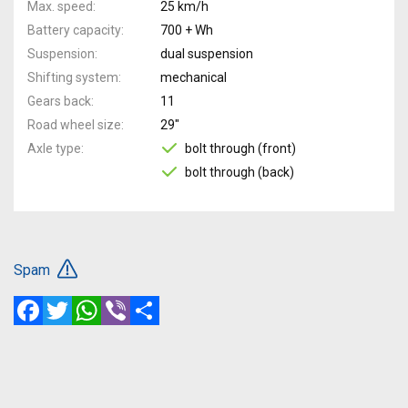
Max. speed
25 km/h
Battery capacity
700 + Wh
Suspension
dual suspension
Shifting system
mechanical
Gears back
11
Road wheel size
29"
Axle type
bolt through (front)
bolt through (back)
Spam
Facebook
Twitter
WhatsApp
Viber
Share