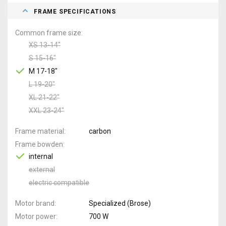
FRAME SPECIFICATIONS
Common frame size
XS 13-14"
S 15-16"
M 17-18"
L 19-20"
XL 21-22"
XXL 23-24"
Frame material
carbon
Frame bowden
internal
external
electric compatible
Motor brand
Specialized (Brose)
Motor power
700 W