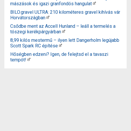
mászások és igazi granfondós hangulat
BILO.gravel ULTRA: 210 kilométeres gravel kihívás vár
Horvátországban
Csődbe ment az Accell Hunland – leáll a termelés a
tószegi kerékpárgyárban
8,99 kilós mestermű – ilyen lett Dangerholm legújabb
Scott Spark RC építése
Hőségben edzeni? Igen, de felejtsd el a tavaszi
tempót!