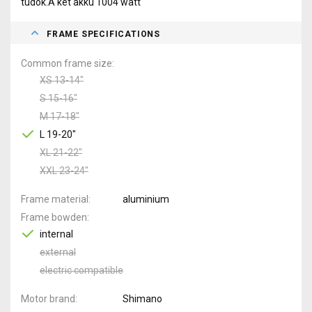
tudok.A két akku 1004 watt
FRAME SPECIFICATIONS
Common frame size
XS 13-14"
S 15-16"
M 17-18"
L 19-20"
XL 21-22"
XXL 23-24"
Frame material
aluminium
Frame bowden
internal
external
electric compatible
Motor brand
Shimano