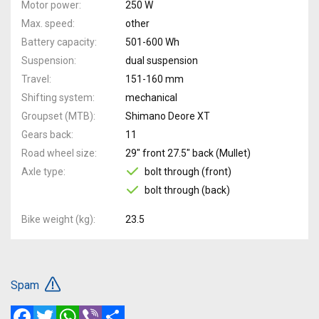
Motor power
250 W
Max. speed
other
Battery capacity
501-600 Wh
Suspension
dual suspension
Travel
151-160 mm
Shifting system
mechanical
Groupset (MTB)
Shimano Deore XT
Gears back
11
Road wheel size
29" front 27.5" back (Mullet)
Axle type
bolt through (front)
bolt through (back)
Bike weight (kg)
23.5
Spam
Facebook
Twitter
WhatsApp
Viber
Share