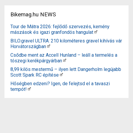
Bikemag.hu NEWS
Tour de Mátra 2026: fejlődő szervezés, kemény
mászások és igazi granfondós hangulat
BILO.gravel ULTRA: 210 kilométeres gravel kihívás vár
Horvátországban
Csődbe ment az Accell Hunland – leáll a termelés a
tószegi kerékpárgyárban
8,99 kilós mestermű – ilyen lett Dangerholm legújabb
Scott Spark RC építése
Hőségben edzeni? Igen, de felejtsd el a tavaszi
tempót!