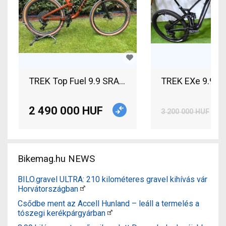
TREK Top Fuel 9.9 SRAM X0 AXS T-type Gen3 2024
TREK EXe 9.9 X0
2 490 000 HUF
3 200 000 HUF
Bikemag.hu NEWS
BILO.gravel ULTRA: 210 kilométeres gravel kihívás vár
Horvátországban
Csődbe ment az Accell Hunland – leáll a termelés a
tószegi kerékpárgyárban