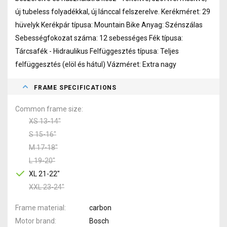
új tubeless folyadékkal, új lánccal felszerelve.
Kerékméret: 29
hüvelyk Kerékpár típusa: Mountain Bike Anyag: Szénszálas
Sebességfokozat száma: 12 sebességes Fék típusa:
Tárcsafék - Hidraulikus Felfüggesztés típusa: Teljes
felfüggesztés (elöl és hátul) Vázméret: Extra nagy
FRAME SPECIFICATIONS
Common frame size
XS 13-14"
S 15-16"
M 17-18"
L 19-20"
XL 21-22"
XXL 23-24"
Frame material
carbon
Motor brand
Bosch