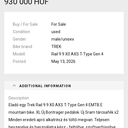
930 000 HUF
Buy / For Sale
For Sale
Condition
used
Gender
male/unisex
Bike brand
TREK
Modell
Rail 9.9 X0 AXS T-Type Gen 4
Posted
May 13, 2026
ADDITIONAL INFORMATION
Description
Eladó egy Trek Rail 9.9 X0 AXS T-Type Gen 4 EMTB E
mountain bike.
XL Új Bontrager pedálok.
Új Sram tárcsafék x2.
Minden eredeti apró alkatrész és töltő megvan.
Teljesen
beszerelve és használatra kész - feltöltve, szoftverfrissítve,