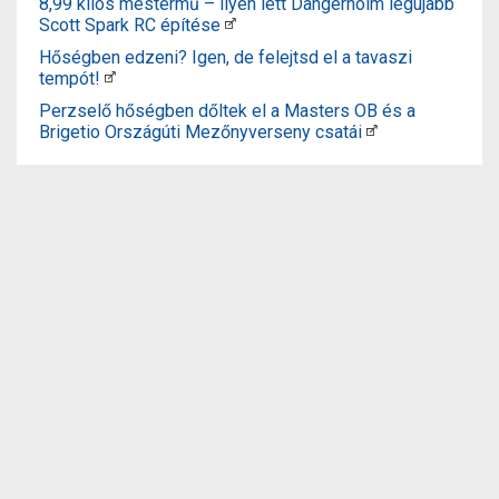
8,99 kilós mestermű – ilyen lett Dangerholm legújabb
Scott Spark RC építése
Hőségben edzeni? Igen, de felejtsd el a tavaszi
tempót!
Perzselő hőségben dőltek el a Masters OB és a
Brigetio Országúti Mezőnyverseny csatái