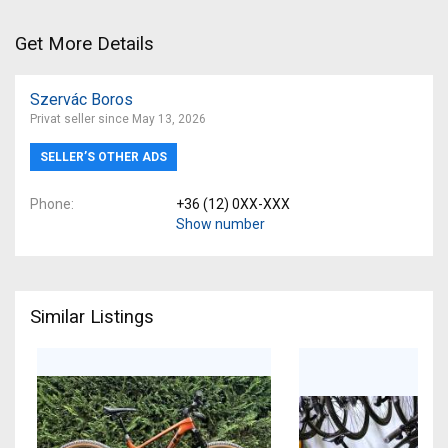
Get More Details
Szervác Boros
Privat seller since May 13, 2026
SELLER’S OTHER ADS
Phone
+36 (12) 0XX-XXX
Show number
Similar Listings
-