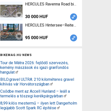
HERCULES Ravenna Road bike used For Sale
30 000 HUF
HERCULES Hintersee–Reiteralpe (2251 m) Road b
95 000 HUF
BIKEMAG.HU NEWS
Tour de Mátra 2026: fejlődő szervezés,
kemény mászások és igazi granfondós
hangulat
BILO.gravel ULTRA: 210 kilométeres gravel
kihívás vár Horvátországban
Csődbe ment az Accell Hunland – leáll a
termelés a tószegi kerékpárgyárban
8,99 kilós mestermű – ilyen lett Dangerholm
legújabb Scott Spark RC építése