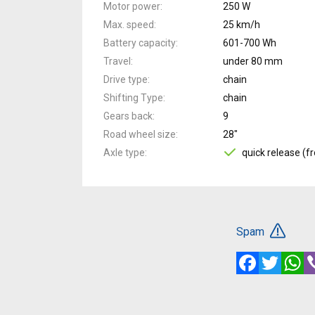
Motor power
250 W
Max. speed
25 km/h
Battery capacity
601-700 Wh
Travel
under 80 mm
Drive type
chain
Shifting Type
chain
Gears back
9
Road wheel size
28"
Axle type
quick release (fr
Spam
Facebook
Twitte
W