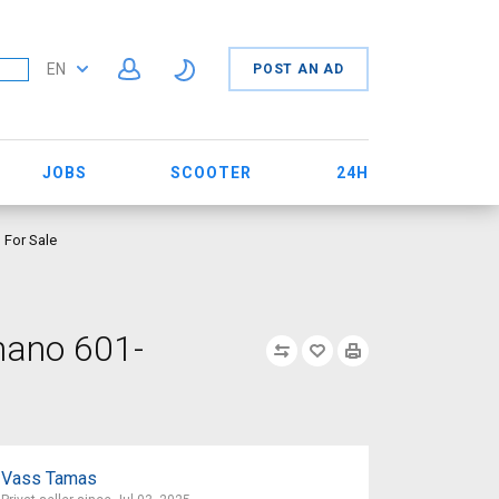
EN
POST AN AD
JOBS
SCOOTER
24H
 For Sale
mano 601-
Vass Tamas