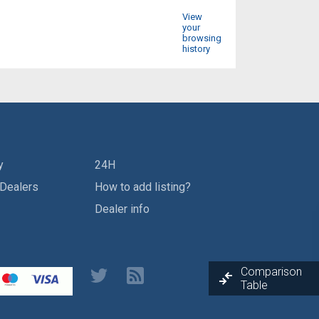
View
your
browsing
history
y
24H
 Dealers
How to add listing?
Dealer info
Comparison
Table