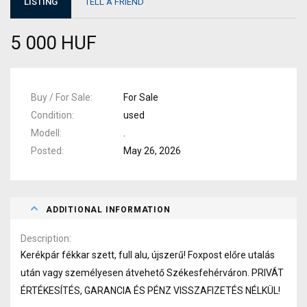
LISTING
TELL A FRIEND
5 000 HUF
Buy / For Sale
For Sale
Condition
used
Modell
.
Posted
May 26, 2026
ADDITIONAL INFORMATION
Description
Kerékpár fékkar szett, full alu, újszerű! Foxpost előre utalás
után vagy személyesen átvehető Székesfehérváron. PRIVÁT
ÉRTÉKESÍTÉS, GARANCIA ÉS PÉNZ VISSZAFIZETÉS NÉLKÜL!