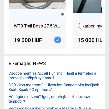
WTB Trail Boss 27.5 WTB Trail Boss 27.5 2db gu
Új karbon nyere
19 000 HUF
15 000 HUF
Bikemag.hu NEWS
Csődbe ment az Accell Hunland – leáll a termelés a
tószegi kerékpárgyárban
8,99 kilós mestermű – ilyen lett Dangerholm legújabb
Scott Spark RC építése
Hőségben edzeni? Igen, de felejtsd el a tavaszi
tempót!
Perzselő hőségben dőltek el a Masters OB és a