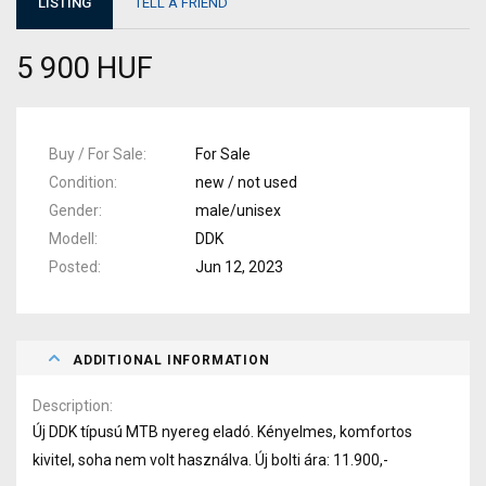
LISTING
TELL A FRIEND
5 900 HUF
Buy / For Sale
For Sale
Condition
new / not used
Gender
male/unisex
Modell
DDK
Posted
Jun 12, 2023
ADDITIONAL INFORMATION
Description
Új DDK típusú MTB nyereg eladó. Kényelmes, komfortos
kivitel, soha nem volt használva. Új bolti ára: 11.900,-