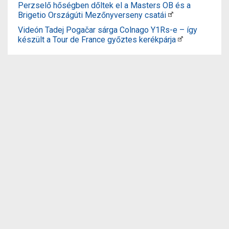
Perzselő hőségben dőltek el a Masters OB és a
Brigetio Országúti Mezőnyverseny csatái
Videón Tadej Pogačar sárga Colnago Y1Rs-e – így
készült a Tour de France győztes kerékpárja