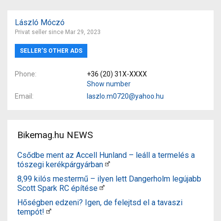
László Móczó
Privat seller since Mar 29, 2023
SELLER’S OTHER ADS
Phone
+36 (20) 31X-XXXX
Show number
Email
laszlo.m0720@yahoo.hu
Bikemag.hu NEWS
Csődbe ment az Accell Hunland – leáll a termelés a
tószegi kerékpárgyárban
8,99 kilós mestermű – ilyen lett Dangerholm legújabb
Scott Spark RC építése
Hőségben edzeni? Igen, de felejtsd el a tavaszi
tempót!