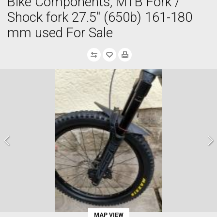
Bike Components, MTB Fork /
Shock fork 27.5" (650b) 161-180
mm used For Sale
MAP VIEW