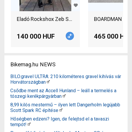
Eladó Rockshox Zeb Select + 170mm Rockshox Z
BOARDMAN Pro Fs
140 000 HUF
465 000 HUF
Bikemag.hu NEWS
BILO.gravel ULTRA: 210 kilométeres gravel kihívás vár
Horvátországban
Csődbe ment az Accell Hunland – leáll a termelés a
tószegi kerékpárgyárban
8,99 kilós mestermű – ilyen lett Dangerholm legújabb
Scott Spark RC építése
Hőségben edzeni? Igen, de felejtsd el a tavaszi
tempót!