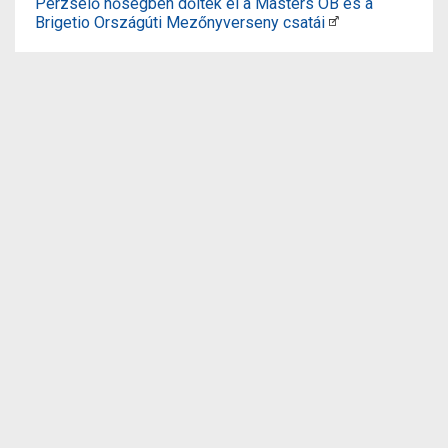
Perzselő hőségben dőltek el a Masters OB és a
Brigetio Országúti Mezőnyverseny csatái