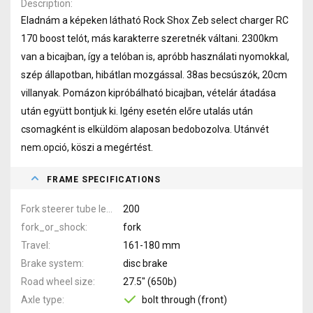
Description
Eladnám a képeken látható Rock Shox Zeb select charger RC
170 boost telót, más karakterre szeretnék váltani. 2300km
van a bicajban, így a telóban is, apróbb használati nyomokkal,
szép állapotban, hibátlan mozgással. 38as becsúszók, 20cm
villanyak. Pomázon kipróbálható bicajban, vételár átadása
után együtt bontjuk ki. Igény esetén előre utalás után
csomagként is elküldöm alaposan bedobozolva. Utánvét
nem.opció, köszi a megértést.
FRAME SPECIFICATIONS
Fork steerer tube length
200
fork_or_shock
fork
Travel
161-180 mm
Brake system
disc brake
Road wheel size
27.5" (650b)
Axle type
bolt through (front)