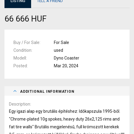
LISTING
TELL A FRIEND
66 666 HUF
Buy / For Sale
For Sale
Condition
used
Modell
Dyno Coaster
Posted
Mar 20, 2024
ADDITIONAL INFORMATION
Description
Egy igazi alap egy brutális építéshez: Időkapszula 1995-ből.
"Chrome-plated 10g spokes, heavy duty 26x2,125 rims and
fat tire walls" Brutális megjelenésű, full krómozott kerekek