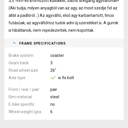
3,5 mm-es krómozott küllőkkel, Sachs dreigang agyváltóval!!!
(Aki tudja, milyen anyagból van az agy, az most szedje fel az
állát a padlóról...) Az agyváltó, első agy karbantartott, fincsi
futásúak, az agyváltóhoz tudok adni új szereléket is. A gumik
is hibátlanok, nem repedezettek, nem kopottak.
FRAME SPECIFICATIONS
Brake system
coaster
Gears back
3
Road wheel size
26"
Axle type
w fix bolt
Front / rear / pair
pair
Rim material
steel
E-bike specific
no
Wheel weight (gramm)
6