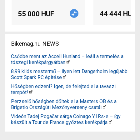
55 000 HUF
44 444 HUF
Bikemag.hu NEWS
Csődbe ment az Accell Hunland – leáll a termelés a
tószegi kerékpárgyárban
8,99 kilós mestermű – ilyen lett Dangerholm legújabb
Scott Spark RC építése
Hőségben edzeni? Igen, de felejtsd el a tavaszi
tempót!
Perzselő hőségben dőltek el a Masters OB és a
Brigetio Országúti Mezőnyverseny csatái
Videón Tadej Pogačar sárga Colnago Y1Rs-e – így
készült a Tour de France győztes kerékpárja