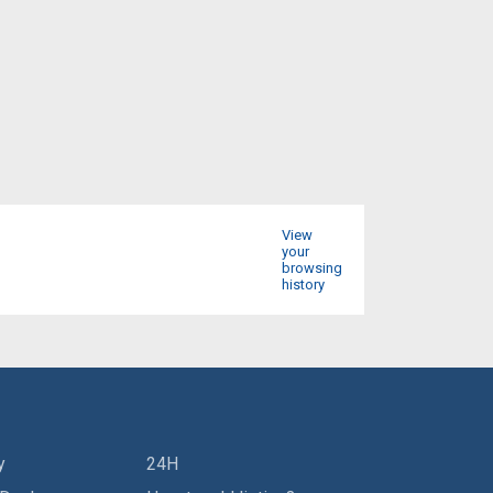
View
your
browsing
history
y
24H