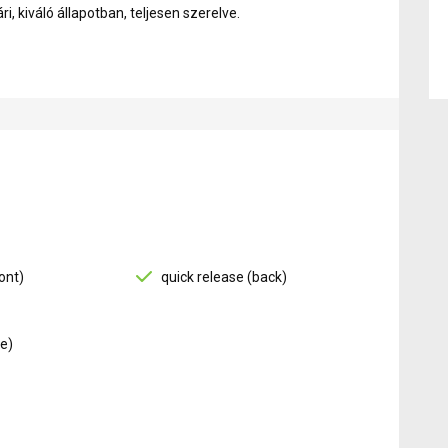
i, kiváló állapotban, teljesen szerelve.
ont)
quick release (back)
e)