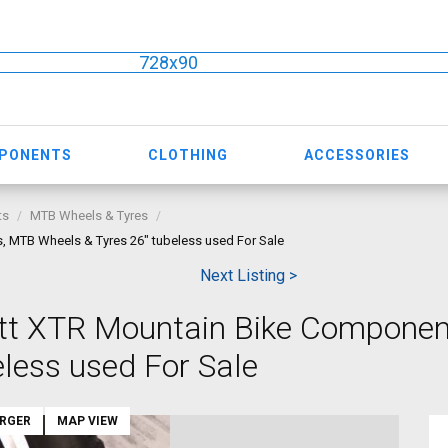
728x90
MPONENTS
CLOTHING
ACCESSORIES
ts
MTB Wheels & Tyres
, MTB Wheels & Tyres 26" tubeless used For Sale
Next Listing >
ett XTR Mountain Bike Compone
less used For Sale
ARGER
MAP VIEW