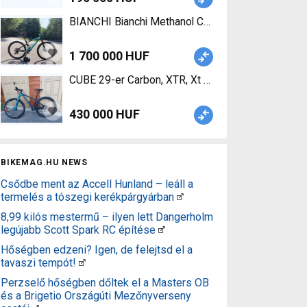
BIANCHI Bianchi Methanol CV FS 9.2 - XTR/XT 1x
1 700 000 HUF
CUBE 29-er Carbon, XTR, Xt felszereltség! Mount
430 000 HUF
BIKEMAG.HU NEWS
Csődbe ment az Accell Hunland – leáll a
termelés a tószegi kerékpárgyárban
8,99 kilós mestermű – ilyen lett Dangerholm
legújabb Scott Spark RC építése
Hőségben edzeni? Igen, de felejtsd el a
tavaszi tempót!
Perzselő hőségben dőltek el a Masters OB
és a Brigetio Országúti Mezőnyverseny