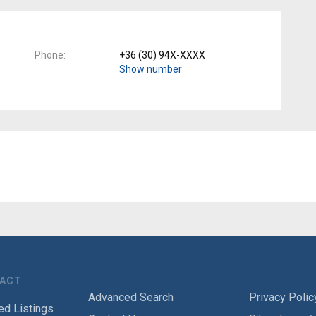
Phone
+36 (30) 94X-XXXX
Show number
TACT
Advanced Search
Privacy Polic
ed Listings