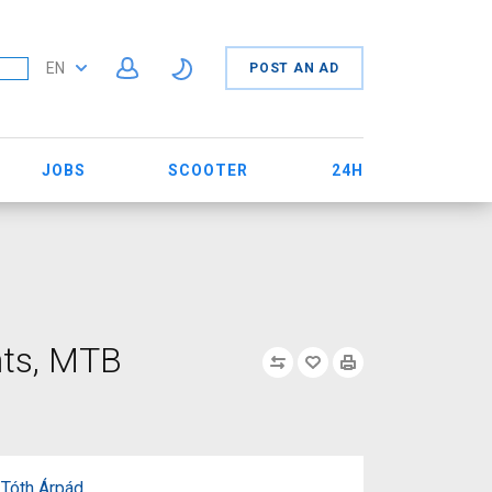
EN
POST AN AD
JOBS
SCOOTER
24H
nts, MTB
Tóth Árpád