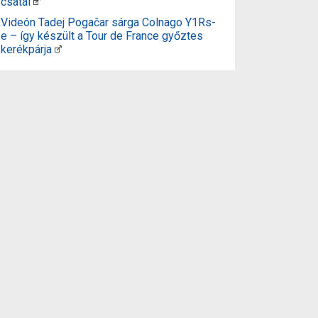
csatái
Videón Tadej Pogačar sárga Colnago Y1Rs-
e – így készült a Tour de France győztes
kerékpárja