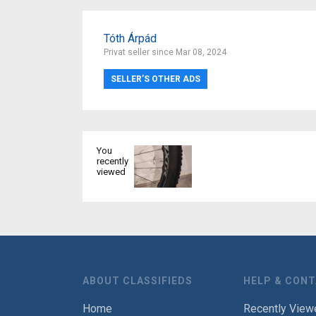
Tóth Árpád
Privat seller since Mar 08, 2024
SELLER’S OTHER ADS
You
recently
viewed
ABOUT CLASSIFIEDS
HELP & CON
Home
Recently View