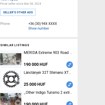
Privat seller since Mar 08, 2024
SELLER’S OTHER ADS
Phone
+36 (30) 94X-XXXX
Show number
SIMILAR LISTINGS
MERIDA Extreme 903 Road bike calliper brake use
190 000 HUF
Lánctányér 32T Shimano XTR 32T (FC-M9100) Dire
25 000 HUF
190 000 HUF