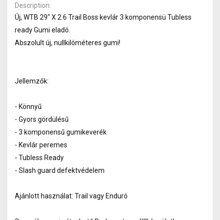
Description
Új, WTB 29" X 2.6 Trail Boss kevlár 3 komponensü Tubless
ready Gumi eladó.
Abszolult új, nullkilóméteres gumi!
Jellemzők:
- Könnyű
- Gyors gördülésű
- 3 komponensű gumikeverék
- Kevlár peremes
- Tubless Ready
- Slash guard defektvédelem
Ajánlott használat: Trail vagy Enduró