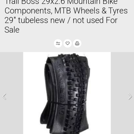
Trail Boss 29x2.6 Mountain Bike
Components, MTB Wheels & Tyres
29" tubeless new / not used For
Sale