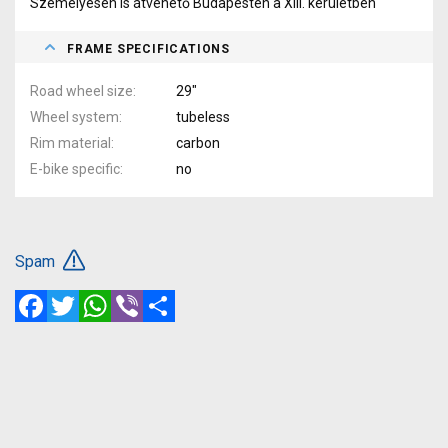
Személyesen is átvehető Budapesten a XIII. kerületben
FRAME SPECIFICATIONS
Road wheel size
29"
Wheel system
tubeless
Rim material
carbon
E-bike specific
no
Spam
Facebook
Twitter
WhatsApp
Viber
Share