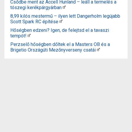
Csődbe ment az Accell Hunland – leáll a termelés a
tószegi kerékpárgyárban
8,99 kilós mestermű – ilyen lett Dangerholm legújabb
Scott Spark RC építése
Hőségben edzeni? Igen, de felejtsd el a tavaszi
tempót!
Perzselő hőségben dőltek el a Masters OB és a
Brigetio Országúti Mezőnyverseny csatái