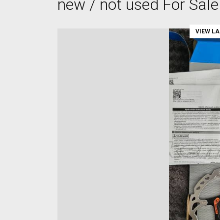
new / not used For Sale
VIEW L