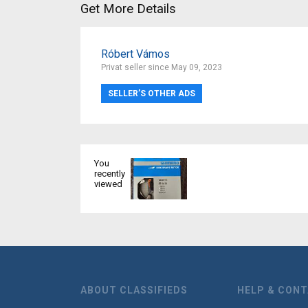
Get More Details
Róbert Vámos
Privat seller since May 09, 2023
SELLER’S OTHER ADS
You
recently
viewed
ABOUT CLASSIFIEDS
HELP & CON