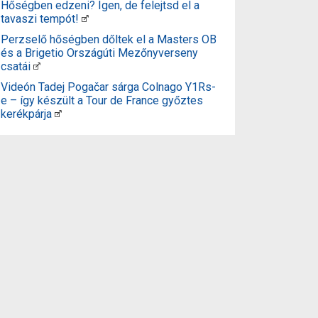
Hőségben edzeni? Igen, de felejtsd el a
tavaszi tempót!
Perzselő hőségben dőltek el a Masters OB
és a Brigetio Országúti Mezőnyverseny
csatái
Videón Tadej Pogačar sárga Colnago Y1Rs-
e – így készült a Tour de France győztes
kerékpárja