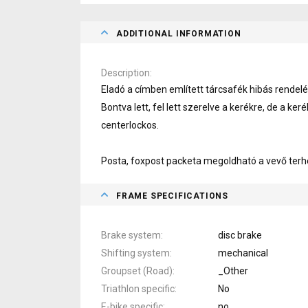
ADDITIONAL INFORMATION
Description
Eladó a címben említett tárcsafék hibás rendelé
Bontva lett, fel lett szerelve a kerékre, de a ke
centerlockos.
Posta, foxpost packeta megoldható a vevő terh
FRAME SPECIFICATIONS
Brake system
disc brake
Shifting system
mechanical
Groupset (Road)
_Other
Triathlon specific
No
E-bike specific
no