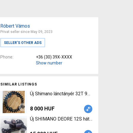
Róbert Vámos
Privat seller since May 09, 2023
SELLER’S OTHER ADS
Phone
+36 (30) 39X-XXXX
Show number
SIMILAR LISTINGS
Új Shimano lánctányér 32T 96 BCD Shimano lánctá
8 000 HUF
Új SHIMANO DEORE 12S hátsó váltó SHIMANO DEO