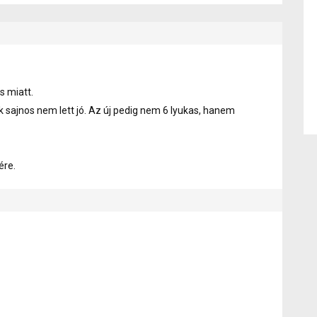
s miatt.
rék sajnos nem lett jó. Az új pedig nem 6 lyukas, hanem
ére.