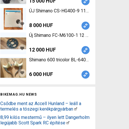
15 000 HUF
ÚJ Shimano CS-HG400-9 11-36T 9 sebességes fo
8 000 HUF
Új Shimano FC-M6100-1 12 sebességes hajtómű lá
12 000 HUF
Shimano 600 tricolor BL-6401 fékkarok Shimano 60
6 000 HUF
BIKEMAG.HU NEWS
Csődbe ment az Accell Hunland – leáll a
termelés a tószegi kerékpárgyárban
8,99 kilós mestermű – ilyen lett Dangerholm
legújabb Scott Spark RC építése