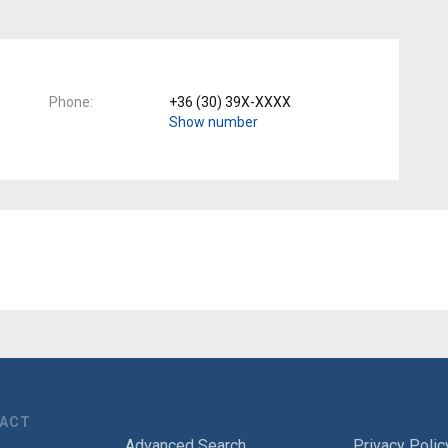
Phone
+36 (30) 39X-XXXX
Show number
TACT
Advanced Search
Privacy Polic