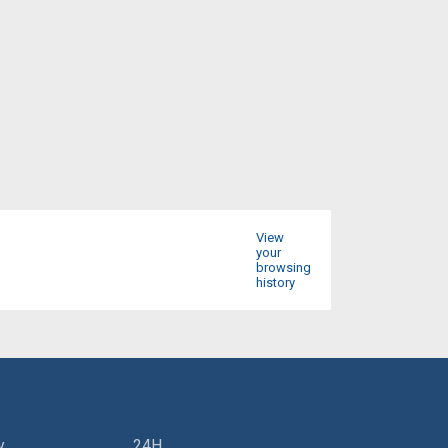
View
your
browsing
history
y
24H