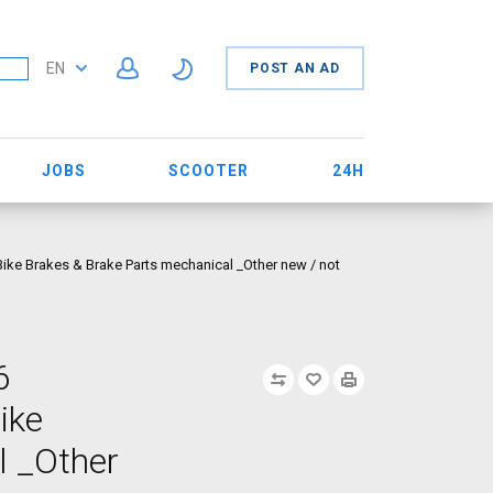
EN
POST AN AD
JOBS
SCOOTER
24H
ike Brakes & Brake Parts mechanical _Other new / not
6
ike
l _Other