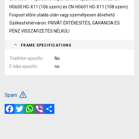
HG600 HG-X11 (106 szem) és CN-HG601 HG-X11 (108 szem).
Foxpost előre utalás után vagy személyesen átvehető
Székesfehérváron. PRIVÁT ÉRTÉKESÍTÉS, GARANCIA ÉS
PÉNZ VISSZAFIZETÉS NÉLKÜL!
FRAME SPECIFICATIONS
Triathlon specific
No
E-bike specific
no
Spam
Facebook
Twitter
WhatsApp
Viber
Share