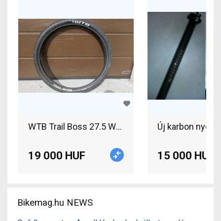
WTB Trail Boss 27.5 WTB Trail Boss 27.5 2db gu
Új karbon nyere
19 000 HUF
15 000 HUF
Bikemag.hu NEWS