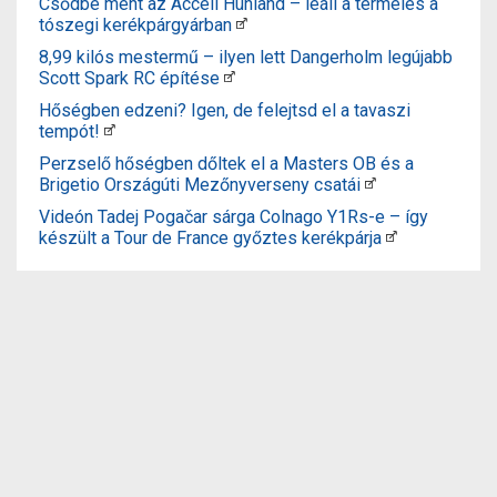
Csődbe ment az Accell Hunland – leáll a termelés a
tószegi kerékpárgyárban
8,99 kilós mestermű – ilyen lett Dangerholm legújabb
Scott Spark RC építése
Hőségben edzeni? Igen, de felejtsd el a tavaszi
tempót!
Perzselő hőségben dőltek el a Masters OB és a
Brigetio Országúti Mezőnyverseny csatái
Videón Tadej Pogačar sárga Colnago Y1Rs-e – így
készült a Tour de France győztes kerékpárja