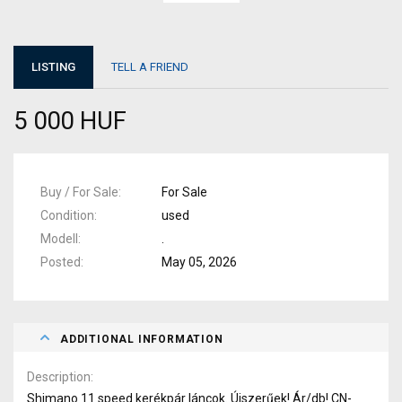
LISTING
TELL A FRIEND
5 000 HUF
Buy / For Sale
For Sale
Condition
used
Modell
.
Posted
May 05, 2026
ADDITIONAL INFORMATION
Description
Shimano 11 speed kerékpár láncok. Újszerűek! Ár/db! CN-