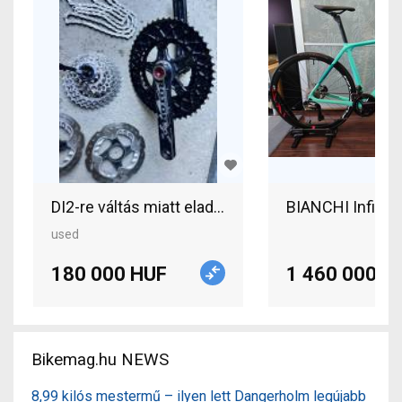
DI2-re váltás miatt eladnám Ultegra R8000 tárcsa
BIANCHI Infinit
used
180 000 HUF
1 460 000 H
Bikemag.hu NEWS
8,99 kilós mestermű – ilyen lett Dangerholm legújabb