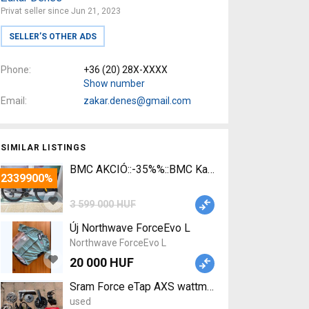
Privat seller since Jun 21, 2023
SELLER’S OTHER ADS
Phone
+36 (20) 28X-XXXX
Show number
Email
zakar.denes@gmail.com
SIMILAR LISTINGS
BMC AKCIÓ::-35%%::BMC Kaius 01 TWO Sram Fo
-2339900%
3 599 000 HUF
Új Northwave ForceEvo L
Northwave ForceEvo L
20 000 HUF
Sram Force eTap AXS wattmérős szett Sram Force 
used