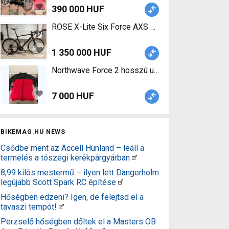
390 000 HUF
ROSE X-Lite Six Force AXS Road bike SRAM Force
1 350 000 HUF
7 000 HUF
BIKEMAG.HU NEWS
Csődbe ment az Accell Hunland – leáll a
termelés a tószegi kerékpárgyárban
8,99 kilós mestermű – ilyen lett Dangerholm
legújabb Scott Spark RC építése
Hőségben edzeni? Igen, de felejtsd el a
tavaszi tempót!
Perzselő hőségben dőltek el a Masters OB