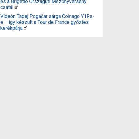
és a Brigetio Országúti Mezőnyverseny
csatái
Videón Tadej Pogačar sárga Colnago Y1Rs-
e – így készült a Tour de France győztes
kerékpárja