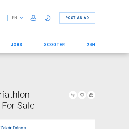
EN
POST AN AD
JOBS
SCOOTER
24H
riathlon
 For Sale
Zakár Dénes