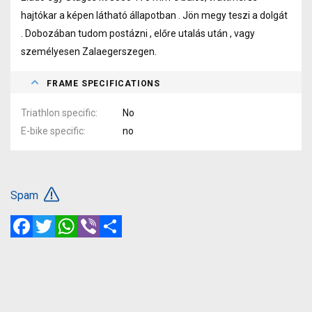
hajtókar a képen látható állapotban . Jön megy teszi a dolgát
. Dobozában tudom postázni , előre utalás után , vagy
személyesen Zalaegerszegen.
FRAME SPECIFICATIONS
Triathlon specific
No
E-bike specific
no
Spam
Facebook
Twitter
WhatsApp
Viber
Share