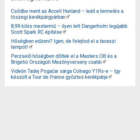
Csődbe ment az Accell Hunland – leáll a termelés a
tószegi kerékpárgyárban
8,99 kilós mestermű – ilyen lett Dangerholm legújabb
Scott Spark RC építése
Hőségben edzeni? Igen, de felejtsd el a tavaszi
tempót!
Perzselő hőségben dőltek el a Masters OB és a
Brigetio Országúti Mezőnyverseny csatái
Videón Tadej Pogačar sárga Colnago Y1Rs-e – így
készült a Tour de France győztes kerékpárja