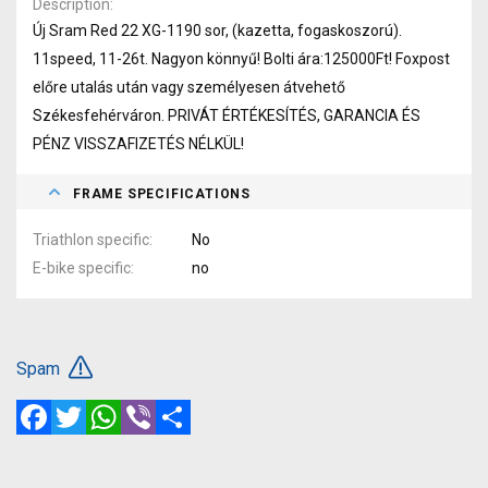
Description
Új Sram Red 22 XG-1190 sor, (kazetta, fogaskoszorú).
11speed, 11-26t. Nagyon könnyű! Bolti ára:125000Ft! Foxpost
előre utalás után vagy személyesen átvehető
Székesfehérváron. PRIVÁT ÉRTÉKESÍTÉS, GARANCIA ÉS
PÉNZ VISSZAFIZETÉS NÉLKÜL!
FRAME SPECIFICATIONS
Triathlon specific
No
E-bike specific
no
Spam
Facebook
Twitter
WhatsApp
Viber
Share