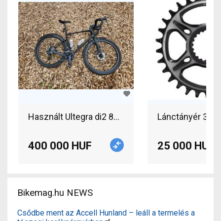
Használt Ultegra di2 8100 2*12 eladó Ultegra di2 
Lánctányér 32T 
400 000 HUF
25 000 HUF
Bikemag.hu NEWS
Csődbe ment az Accell Hunland – leáll a termelés a