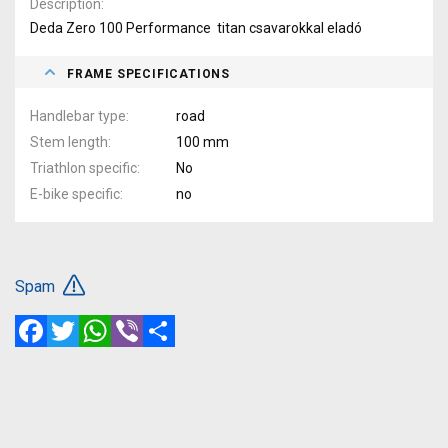
Description
Deda Zero 100 Performance titan csavarokkal eladó
FRAME SPECIFICATIONS
Handlebar type
road
Stem length
100 mm
Triathlon specific
No
E-bike specific
no
Spam
Facebook
Twitter
WhatsApp
Viber
Share