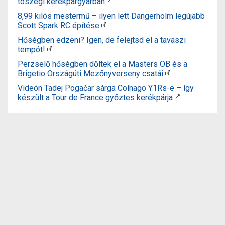
tószegi kerékpárgyárban
8,99 kilós mestermű – ilyen lett Dangerholm legújabb
Scott Spark RC építése
Hőségben edzeni? Igen, de felejtsd el a tavaszi
tempót!
Perzselő hőségben dőltek el a Masters OB és a
Brigetio Országúti Mezőnyverseny csatái
Videón Tadej Pogačar sárga Colnago Y1Rs-e – így
készült a Tour de France győztes kerékpárja