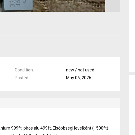
Condition
new / not used
Posted
May 06, 2026
ium 999ft, piros alu 499ft. Elsőbbségi levélként (+500ft)