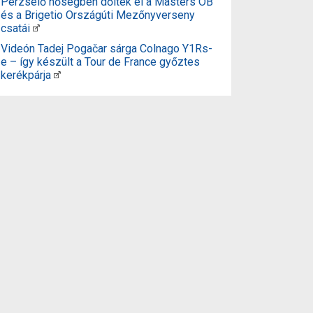
Perzselő hőségben dőltek el a Masters OB
és a Brigetio Országúti Mezőnyverseny
csatái
Videón Tadej Pogačar sárga Colnago Y1Rs-
e – így készült a Tour de France győztes
kerékpárja