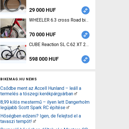
29 000 HUF
WHEELER 6.3 cross Road bike calliper brake used
70 000 HUF
CUBE Reaction SL C.62 XT 29 KARBON Mountain Bi
598 000 HUF
BIKEMAG.HU NEWS
Csődbe ment az Accell Hunland – leáll a
termelés a tószegi kerékpárgyárban
8,99 kilós mestermű – ilyen lett Dangerholm
legújabb Scott Spark RC építése
Hőségben edzeni? Igen, de felejtsd el a
tavaszi tempót!