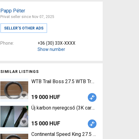
Papp Péter
Privat seller since Nov 07, 2025
SELLER’S OTHER ADS
Phone
+36 (30) 33X-XXXX
Show number
SIMILAR LISTINGS
WTB Trail Boss 27.5 WTB Trail Boss 27.5 2db gu
19 000 HUF
Új karbon nyeregcső (3K carbon), 27.2 vagy 31.6x
15 000 HUF
Continental Speed King 27.5 Continental Speed K