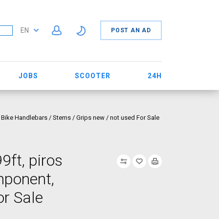
EN
POST AN AD
JOBS
SCOOTER
24H
 Bike Handlebars / Stems / Grips new / not used For Sale
ft, piros
mponent,
or Sale