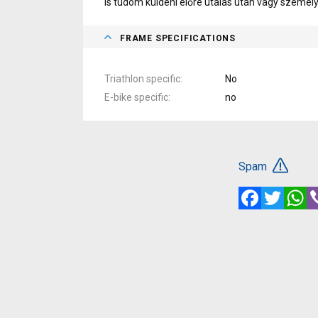
is tudom küldeni előre utalás után vagy szemé
FRAME SPECIFICATIONS
Triathlon specific
No
E-bike specific
no
Spam
Facebook
Twitte
W