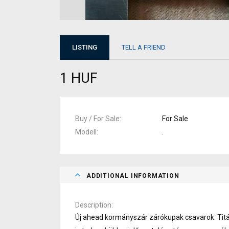
LISTING
TELL A FRIEND
1 HUF
Buy / For Sale
For Sale
Modell
.
ADDITIONAL INFORMATION
Description
Új ahead kormányszár zárókupak csavarok. Titán