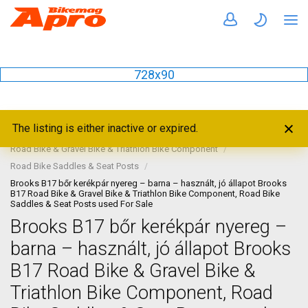
728x90
The listing is either inactive or expired.
Home
Bike Components
Road Bike & Gravel Bike & Triathlon Bike Component
Road Bike Saddles & Seat Posts
Brooks B17 bőr kerékpár nyereg – barna – használt, jó állapot Brooks
B17 Road Bike & Gravel Bike & Triathlon Bike Component, Road Bike
Saddles & Seat Posts used For Sale
Brooks B17 bőr kerékpár nyereg –
barna – használt, jó állapot Brooks
B17 Road Bike & Gravel Bike &
Triathlon Bike Component, Road