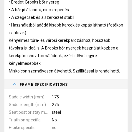
• Eredeti Brooks bőr nyereg
• A bőr jó állapotú, nincs repedés
• A szegecsek és a szerkezet stabil
• Használatból adódó kisebb karcok és kopás látható (fotókon
is látszik)
Kényelmes túra- és városi kerékpározáshoz, hosszabb
távokra is ideális. A Brooks bőr nyergek használat közben a
kerékpároshoz formálódnak, ezért idővel egyre
kényelmesebbek.
Miskolcon személyesen átvehető. Szállítással is rendelhető.
FRAME SPECIFICATIONS
Saddle width (mm)
175
Saddle length (mm)
275
Seat post or stay material
steel
Triathlon specific
No
E-bike specific
no