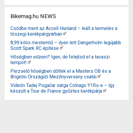
Bikemag.hu NEWS
Csődbe ment az Accell Hunland – leáll a termelés a
tószegi kerékpárgyárban
8,99 kilós mestermű – ilyen lett Dangerholm legújabb
Scott Spark RC építése
Hőségben edzeni? Igen, de felejtsd el a tavaszi
tempót!
Perzselő hőségben dőltek el a Masters OB és a
Brigetio Országúti Mezőnyverseny csatái
Videón Tadej Pogačar sárga Colnago Y1Rs-e – így
készült a Tour de France győztes kerékpárja