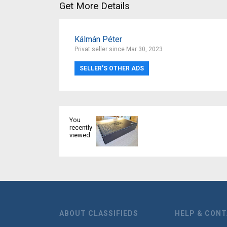
Get More Details
Kálmán Péter
Privat seller since Mar 30, 2023
SELLER’S OTHER ADS
You
recently
viewed
ABOUT CLASSIFIEDS
HELP & CON