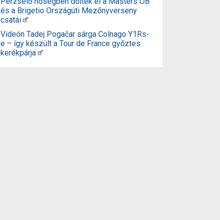
Perzselő hőségben dőltek el a Masters OB
és a Brigetio Országúti Mezőnyverseny
csatái
Videón Tadej Pogačar sárga Colnago Y1Rs-
e – így készült a Tour de France győztes
kerékpárja