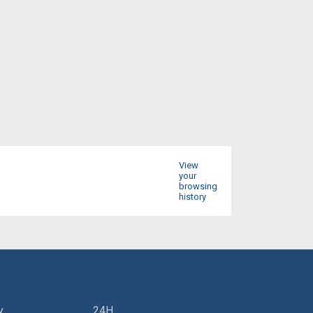
View
your
browsing
history
y
24H