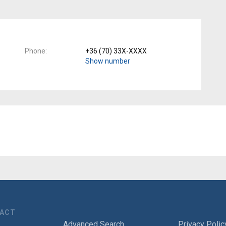
Phone
+36 (70) 33X-XXXX
Show number
TACT
Advanced Search
Privacy Polic