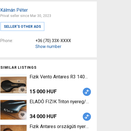
Kálmán Péter
Privat seller since Mar 30, 2023
SELLER’S OTHER ADS
Phone
+36 (70) 33X-XXXX
Show number
SIMILAR LISTINGS
Fizik Vento Antares R3 140mm nyereg eladó Fizik
15 000 HUF
ELADÓ FIZIK Triton nyereg/ülés FIZIK Triton Road
34 000 HUF
Fizik Antares országúti nyereg Fizik Antares R7 