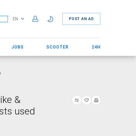
EN
POST AN AD
JOBS
SCOOTER
24H
e
ike &
sts used