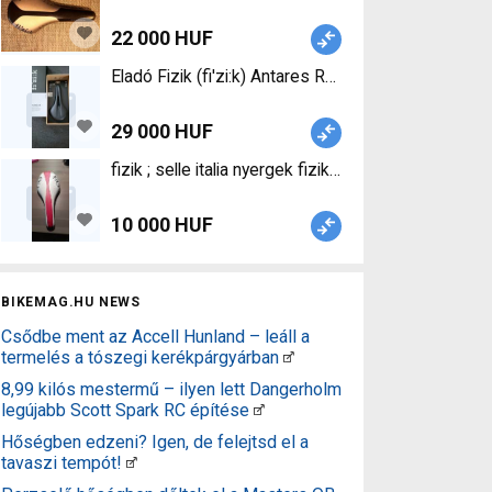
22 000 HUF
29 000 HUF
fizik ; selle italia nyergek fizik Road
10 000 HUF
BIKEMAG.HU NEWS
Csődbe ment az Accell Hunland – leáll a
termelés a tószegi kerékpárgyárban
8,99 kilós mestermű – ilyen lett Dangerholm
legújabb Scott Spark RC építése
Hőségben edzeni? Igen, de felejtsd el a
tavaszi tempót!