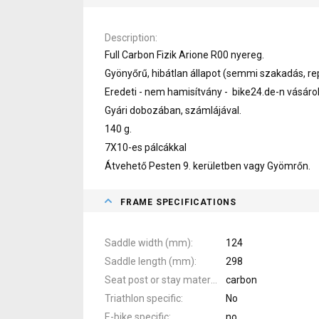
Description
Full Carbon Fizik Arione R00 nyereg.
Gyönyőrű, hibátlan állapot (semmi szakadás, re
Eredeti - nem hamisítvány - bike24.de-n vásárol
Gyári dobozában, számlájával.
140 g.
7X10-es pálcákkal
Átvehető Pesten 9. kerületben vagy Gyömrőn.
FRAME SPECIFICATIONS
Saddle width (mm)
124
Saddle length (mm)
298
Seat post or stay material
carbon
Triathlon specific
No
E-bike specific
no