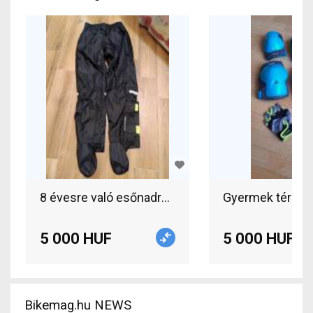
8 évesre való esőnadrág decathlon Cycling Cloth
Gyermek térd- é
5 000 HUF
5 000 HUF
Bikemag.hu NEWS