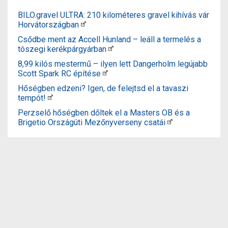
BILO.gravel ULTRA: 210 kilométeres gravel kihívás vár
Horvátországban
Csődbe ment az Accell Hunland – leáll a termelés a
tószegi kerékpárgyárban
8,99 kilós mestermű – ilyen lett Dangerholm legújabb
Scott Spark RC építése
Hőségben edzeni? Igen, de felejtsd el a tavaszi
tempót!
Perzselő hőségben dőltek el a Masters OB és a
Brigetio Országúti Mezőnyverseny csatái