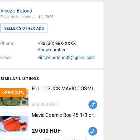
Vincze Botond
Privat seller since Jul 12, 2025
SELLER’S OTHER ADS
Phone
+36 (30) 98X-XXXX
Show number
Email
vincze.botond02@gmail.com
SIMILAR LISTINGS
FULL CSÚCS MAVIC COSMIC CARBON ULTIMATE 1.25
-399000%
640 000 HUF
M
29 000 HUF