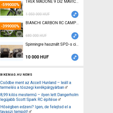
TREK MADONE 9 Di2 MAVIC COSMIC 52 SLE Road 
-599000%
1 050 000 HUF
B
-399000%
680 000 HUF
Spinningre használt SPD-s cipő eladó 38 2/3 MAV
10 000 HUF
BIKEMAG.HU NEWS
Csődbe ment az Accell Hunland – leáll a
termelés a tószegi kerékpárgyárban
8,99 kilós mestermű – ilyen lett Dangerholm
legújabb Scott Spark RC építése
Hőségben edzeni? Igen, de felejtsd el a
tavaszi tempót!