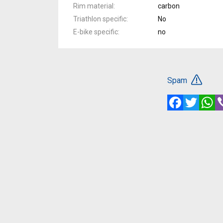
Rim material
carbon
Triathlon specific
No
E-bike specific
no
Spam
Facebook
Twitte
W