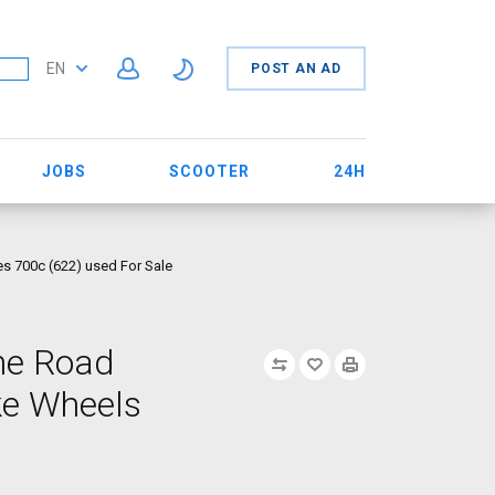
EN
POST AN AD
JOBS
SCOOTER
24H
s 700c (622) used For Sale
ne Road
ke Wheels