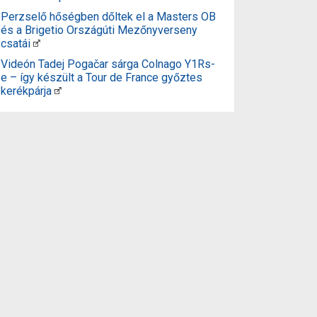
Perzselő hőségben dőltek el a Masters OB
és a Brigetio Országúti Mezőnyverseny
csatái
Videón Tadej Pogačar sárga Colnago Y1Rs-
e – így készült a Tour de France győztes
kerékpárja