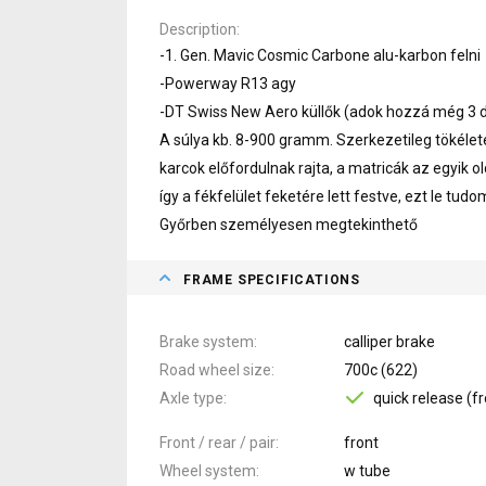
Description
-1. Gen. Mavic Cosmic Carbone alu-karbon felni
-Powerway R13 agy
-DT Swiss New Aero küllők (adok hozzá még 3 d
A súlya kb. 8-900 gramm. Szerkezetileg tökéletes
karcok előfordulnak rajta, a matricák az egyik ol
így a fékfelület feketére lett festve, ezt le tudom
Győrben személyesen megtekinthető
FRAME SPECIFICATIONS
Brake system
calliper brake
Road wheel size
700c (622)
Axle type
quick release (fr
Front / rear / pair
front
Wheel system
w tube