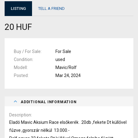
LISTING
TELL A FRIEND
20 HUF
Buy / For Sale
For Sale
Condition
used
Modell
Mavic/Rolf
Posted
Mar 24, 2024
ADDITIONAL INFORMATION
Description
Eladó Mavic Aksium Race elsőkerék . 20db ,fekete Dt küllővel
fűzve ,gyorszár nèlkül 13.000.-