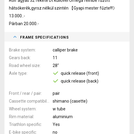
Rolf agyas 32 fekete Dt küllővel Omega felnibe fūzött
hâtsókerêk,gyrsz.nélkül szintén 【Gyapi mester fűzte!!!》
13.000..-
Pârban 20.000.-
FRAME SPECIFICATIONS
Brake system
calliper brake
Gears back
11
Road wheel size
28"
Axle type
quick release (front)
quick release (back)
Front / rear / pair
pair
Cassette compatibility
shimano (casette)
Wheel system
w tube
Rim material
aluminium
Triathlon specific
Yes
E-bike specific
no