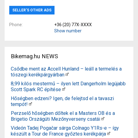
SELLER’S OTHER ADS
Phone
+36 (20) 77X-XXXX
Show number
Bikemag.hu NEWS
Csődbe ment az Accell Hunland – leáll a termelés a
tószegi kerékpárgyárban
8,99 kilós mestermű – ilyen lett Dangerholm legújabb
Scott Spark RC építése
Hőségben edzeni? Igen, de felejtsd el a tavaszi
tempót!
Perzselő hőségben dőltek el a Masters OB és a
Brigetio Országúti Mezőnyverseny csatái
Videón Tadej Pogačar sárga Colnago Y1Rs-e – így
készült a Tour de France győztes kerékpárja