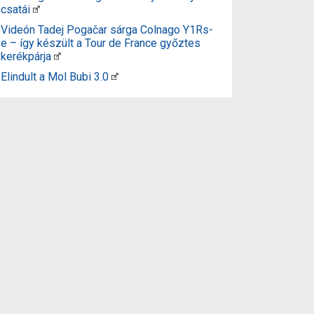
csatái
Videón Tadej Pogačar sárga Colnago Y1Rs-
e – így készült a Tour de France győztes
kerékpárja
Elindult a Mol Bubi 3.0