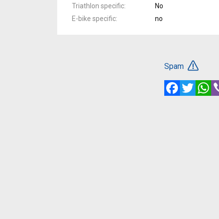
Triathlon specific
No
E-bike specific
no
Spam
Facebook
Twitte
W