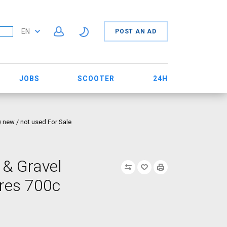
EN
POST AN AD
JOBS
SCOOTER
24H
) new / not used For Sale
 & Gravel
yres 700c