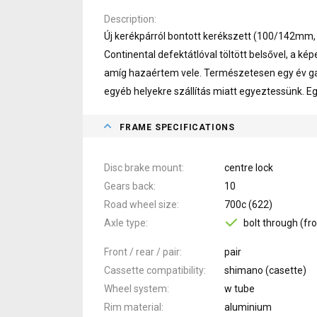
Description
Új kerékpárról bontott kerékszett (100/142mm, 
Continental defektátlóval töltött belsővel, a kép
amíg hazaértem vele. Természetesen egy év gara
egyéb helyekre szállítás miatt egyeztessünk. 
FRAME SPECIFICATIONS
Disc brake mount
centre lock
Gears back
10
Road wheel size
700c (622)
Axle type
bolt through (fro
Front / rear / pair
pair
Cassette compatibility
shimano (casette)
Wheel system
w tube
Rim material
aluminium