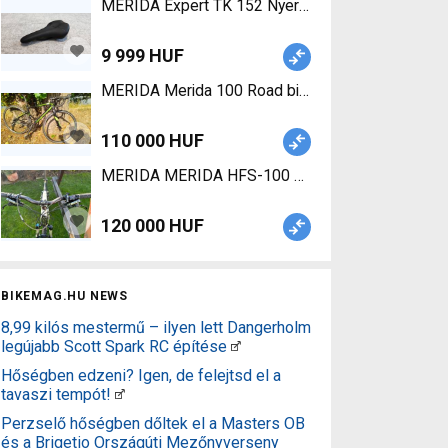
9 999 HUF
MERIDA Merida 100 Road bike Shimano Sora callip
110 000 HUF
MERIDA MERIDA HFS-100 Mountain Bike 26" dual
120 000 HUF
BIKEMAG.HU NEWS
8,99 kilós mestermű – ilyen lett Dangerholm
legújabb Scott Spark RC építése
Hőségben edzeni? Igen, de felejtsd el a
tavaszi tempót!
Perzselő hőségben dőltek el a Masters OB
és a Brigetio Országúti Mezőnyverseny