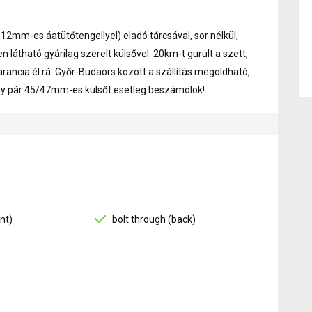
12mm-es áatütőtengellyel) eladó tárcsával, sor nélkül,
en látható gyárilag szerelt külsővel. 20km-t gurult a szett,
ncia él rá. Győr-Budaörs között a szállítás megoldható,
Egy pár 45/47mm-es külsőt esetleg beszámolok!
nt)
bolt through (back)