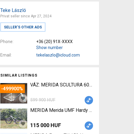
Teke László
Privat seller since Apr 27, 2024
SELLER’S OTHER ADS
Phone
+36 (20) 91X-XXXX
Show number
Email
tekelaszlo@icloud.com
SIMILAR LISTINGS
VÁZ: MERIDA SCULTURA 6000 GYÖNGYFEHÉR (KÉK-T
-499900%
599 900 HUF
MERIDA Merida UMF Hardy 3 Mountain Bike 26" fr
115 000 HUF