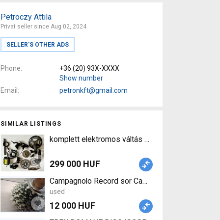
Petroczy Attila
Privat seller since Aug 02, 2024
SELLER’S OTHER ADS
Phone
+36 (20) 93X-XXXX
Show number
Email
petronkft@gmail.com
SIMILAR LISTINGS
komplett elektromos váltás szett Campagnolo Sup
299 000 HUF
Campagnolo Record sor Campagnolo Record Road Bi
used
12 000 HUF