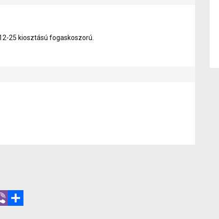
12-25 kiosztású fogaskoszorú.
r
hatsApp
Viber
Share