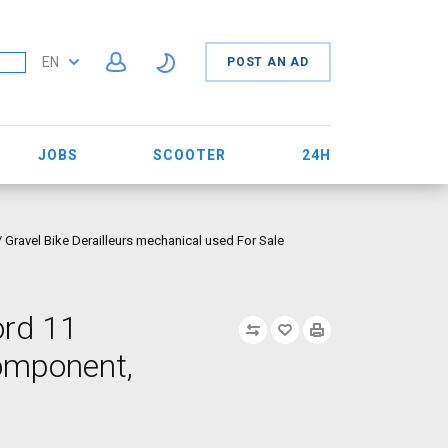
EN
POST AN AD
JOBS
SCOOTER
24H
ravel Bike Derailleurs mechanical used For Sale
ord 11
Component,