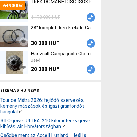
TREK DOMANE DISC ISOSPEED DISC DURA ACE Di2 
-649000%
1 170 000 HUF
28" komplett kerék eladó Campagnolo Super Rekor
30 000 HUF
used
20 000 HUF
BIKEMAG.HU NEWS
Tour de Mátra 2026: fejlődő szervezés,
kemény mászások és igazi granfondós
hangulat
BILO.gravel ULTRA: 210 kilométeres gravel
kihívás vár Horvátországban
Csődbe ment az Accell Hunland – leáll a