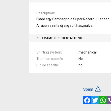
Description
Eladó egy Campagnolo Super Record 11 speed 
A racsni szinte új alig volt használva.
FRAME SPECIFICATIONS
Shifting system
mechanical
Triathlon specific
No
E-bike specific
no
Spam
Facebook
Twitte
W