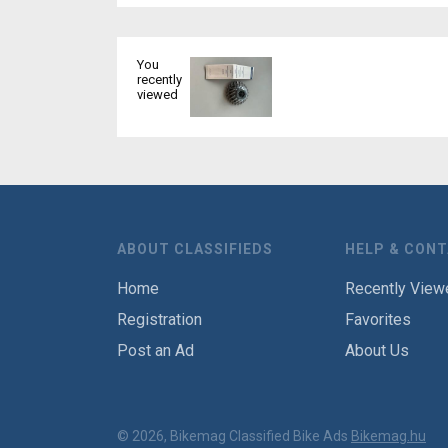
You
recently
viewed
ABOUT CLASSIFIEDS
HELP & CON
Home
Recently View
Registration
Favorites
Post an Ad
About Us
© 2026, Bikemag Classified Bike Ads
Bikemag.hu