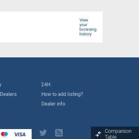
View
your
browsing
history
y
24H
 Dealers
How to add listing?
Dealer info
Comparison
Table