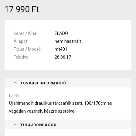
17 990 Ft
Keres / Kínál
ELADÓ
Állapot
nem használt
Típus / Modell
mt401
Feladva
26.06.17
TOVÁBBI INFORMÁCIÓ
Leírás
Új shimano hidraulikus tárcsafék szett, 100/170cm és
vágatlan vezeték, készre szerelve.
TULAJDONSÁGOK