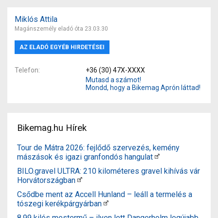
Miklós Attila
Magánszemély eladó óta 23.03.30
AZ ELADÓ EGYÉB HIRDETÉSEI
Telefon
+36 (30) 47X-XXXX
Mutasd a számot!
Mondd, hogy a Bikemag Aprón láttad!
Bikemag.hu Hírek
Tour de Mátra 2026: fejlődő szervezés, kemény
mászások és igazi granfondós hangulat
BILO.gravel ULTRA: 210 kilométeres gravel kihívás vár
Horvátországban
Csődbe ment az Accell Hunland – leáll a termelés a
tószegi kerékpárgyárban
8,99 kilós mestermű – ilyen lett Dangerholm legújabb