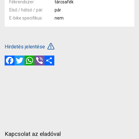
Fékrendszer
tárcsafék
Első / hátsó / pár
pár
E-bike specifikus
nem
Hirdetés jelentése
Facebook
Twitter
WhatsApp
Viber
Megosztás
Kapcsolat az eladóval