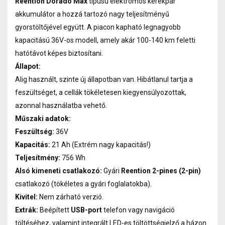
Reention Dorado Max
típusú elektromos kerékpár
akkumulátor a hozzá tartozó nagy teljesítményű
gyorstöltőjével együtt. A piacon kapható legnagyobb
kapacitású 36V-os modell, amely akár 100-140 km feletti
hatótávot képes biztosítani.
Állapot:
Alig használt, szinte új állapotban van. Hibátlanul tartja a
feszültséget, a cellák tökéletesen kiegyensúlyozottak,
azonnal használatba vehető.
Műszaki adatok:
Feszültség:
36V
Kapacitás:
21 Ah (Extrém nagy kapacitás!)
Teljesítmény:
756 Wh
Alsó kimeneti csatlakozó:
Gyári
Reention 2-pines (2-pin)
csatlakozó (tökéletes a gyári foglalatokba).
Kivitel:
Nem zárható verzió.
Extrák:
Beépített
USB-port
telefon vagy navigáció
töltéséhez, valamint integrált LED-es töltöttségjelző a házon.