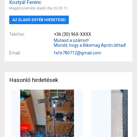
Kostyál Ferenc
Magánszemély eladó óta 26.05.11
AZ ELADÓ EGYÉB HIRDETÉSEI
Telefon
+36 (30) 96X-XXXX
Mutasd a számot!
Mondd, hogy a Bikemag Aprón láttad!
Email
fefe780712@gmail.com
Hasonló hirdetések