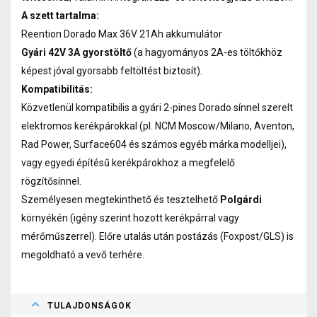
A szett tartalma:
Reention Dorado Max 36V 21Ah akkumulátor
Gyári 42V 3A gyorstöltő
(a hagyományos 2A-es töltőkhöz
képest jóval gyorsabb feltöltést biztosít).
Kompatibilitás:
Közvetlenül kompatibilis a gyári 2-pines Dorado sínnel szerelt
elektromos kerékpárokkal (pl. NCM Moscow/Milano, Aventon,
Rad Power, Surface604 és számos egyéb márka modelljei),
vagy egyedi építésű kerékpárokhoz a megfelelő
rögzítősínnel.
Személyesen megtekinthető és tesztelhető
Polgárdi
környékén (igény szerint hozott kerékpárral vagy
mérőműszerrel). Előre utalás után postázás (Foxpost/GLS) is
megoldható a vevő terhére.
TULAJDONSÁGOK