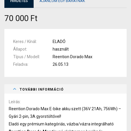
HIRDETÉS
AJÁNLOM EGY BARÁTNAK
70 000 Ft
Keres / Kínál
ELADÓ
Állapot
használt
Típus / Modell
Reention Dorado Max
Feladva
26.05.13
TOVÁBBI INFORMÁCIÓ
Leírás
Reention Dorado Max E-bike akku szett (36V 21Ah, 756Wh) –
Gyári 2-pin, 3A gyorstöltővel!
Eladó egy prémium kategóriás, vázba/vázra integrálható