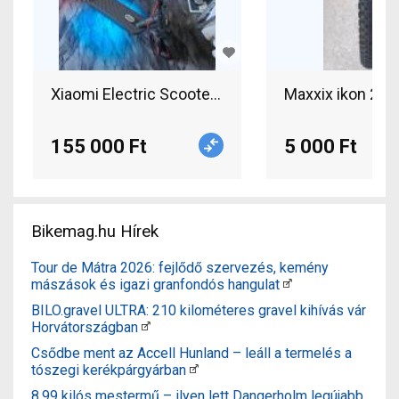
Xiaomi Electric Scooter 5 MAX GL/BHR9615GL 5 
Maxxix ikon 29x
155 000 Ft
5 000 Ft
Bikemag.hu Hírek
Tour de Mátra 2026: fejlődő szervezés, kemény
mászások és igazi granfondós hangulat
BILO.gravel ULTRA: 210 kilométeres gravel kihívás vár
Horvátországban
Csődbe ment az Accell Hunland – leáll a termelés a
tószegi kerékpárgyárban
8,99 kilós mestermű – ilyen lett Dangerholm legújabb