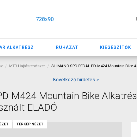
728x90
ÁR ALKATRÉSZ
RUHÁZAT
KIEGÉSZÍTŐK
sz
MTB Hajtásrendszer
SHIMANO SPD PEDAL PD-M424 Mountain Bike Alk
Következő hirdetés >
-M424 Mountain Bike Alkatrés
sznált ELADÓ
ÉZET
TÉRKÉP NÉZET