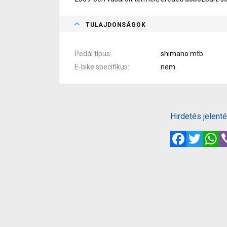
TULAJDONSÁGOK
Pedál típus
shimano mtb
E-bike specifikus
nem
Hirdetés jelent
Facebook
Twitte
W