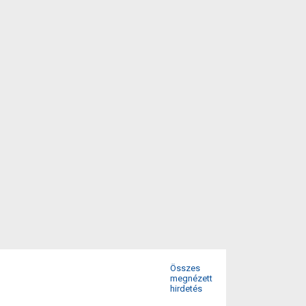
Összes
megnézett
hirdetés