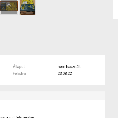
Állapot
nem használt
Feladva
23.08.22
sem volt felszerelve.