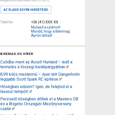
Magánszemély eladó óta 23.08.22
AZ ELADÓ EGYÉB HIRDETÉSEI
Telefon
+36 (41) XXX-XX
Mutasd a számot!
Mondd, hogy a Bikemag
Aprón láttad!
BIKEMAG.HU HÍREK
Csődbe ment az Accell Hunland – leáll a
termelés a tószegi kerékpárgyárban
8,99 kilós mestermű – ilyen lett Dangerholm
legújabb Scott Spark RC építése
Hőségben edzeni? Igen, de felejtsd el a
tavaszi tempót!
Perzselő hőségben dőltek el a Masters OB
és a Brigetio Országúti Mezőnyverseny
csatái