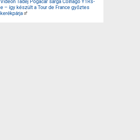
Videón Tadej Pogačar sárga Colnago Y1Rs-
e – így készült a Tour de France győztes
kerékpárja