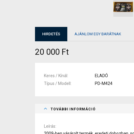
HIRDETÉS
AJÁNLOM EGY BARÁTNAK
20 000 Ft
Keres / Kínál
ELADÓ
Típus / Modell
PD-M424
TOVÁBBI INFORMÁCIÓ
Leírás
2009-ben vásárolt termék, eredeti dobozban, so