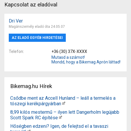
Kapcsolat az eladóval
Dri Ver
Magánszemély eladó óta 24.05.07
AZ ELADÓ EGYÉB HIRDETÉSEI
Telefon
+36 (30) 37X-XXXX
Mutasd a számot!
Mondd, hogy a Bikemag Aprón láttad!
Bikemag.hu Hírek
Csődbe ment az Accell Hunland – leáll a termelés a
tószegi kerékpárgyárban
8,99 kilós mestermű – ilyen lett Dangerholm legújabb
Scott Spark RC építése
Hőségben edzeni? Igen, de felejtsd el a tavaszi