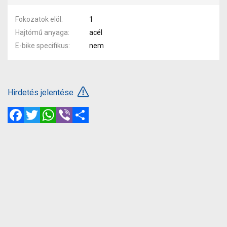
Fokozatok elöl
1
Hajtómű anyaga
acél
E-bike specifikus
nem
Hirdetés jelentése
Facebook
Twitter
WhatsApp
Viber
Megosztás