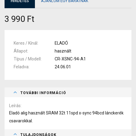
HIRDETÉS
AJÁNLOM EGY BARÁTNAK
3 990 Ft
Keres / Kínál
ELADÓ
Állapot
használt
Típus / Modell
CR-XSNC-94-A1
Feladva
24.06.01
TOVÁBBI INFORMÁCIÓ
Leírás
Eladó alig használt SRAM 32t 11spd x-sync 94bcd lánckerék
csavarokkal.
TULAJDONSÁGOK