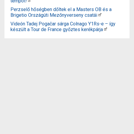
tempót!
Perzselő hőségben dőltek el a Masters OB és a
Brigetio Országúti Mezőnyverseny csatái
Videón Tadej Pogačar sárga Colnago Y1Rs-e – így
készült a Tour de France győztes kerékpárja