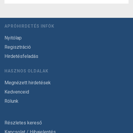
APRÓHIRDETÉS INFÓK
Nyitólap
Regisztráció
Hirdetésfeladás
HASZNOS OLDALAK
Megnézett hirdetések
Kedvenceid
Rólunk
Részletes kereső
Kapcsolat / Hibajelentés