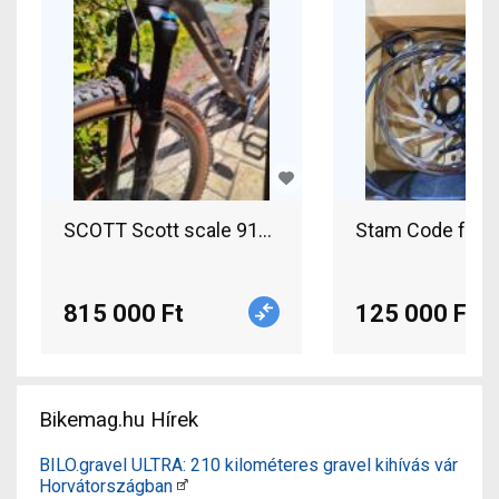
Stam Code féksz
SCOTT Scot
815 000 Ft
125 000 Ft
Bikemag.hu Hírek
BILO.gravel ULTRA: 210 kilométeres gravel kihívás vár
Horvátországban