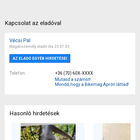
Kapcsolat az eladóval
Vécsi Pál
Magánszemély eladó óta 23.07.03
AZ ELADÓ EGYÉB HIRDETÉSEI
Telefon
+36 (70) 60X-XXXX
Mutasd a számot!
Mondd, hogy a Bikemag Aprón láttad!
Hasonló hirdetések