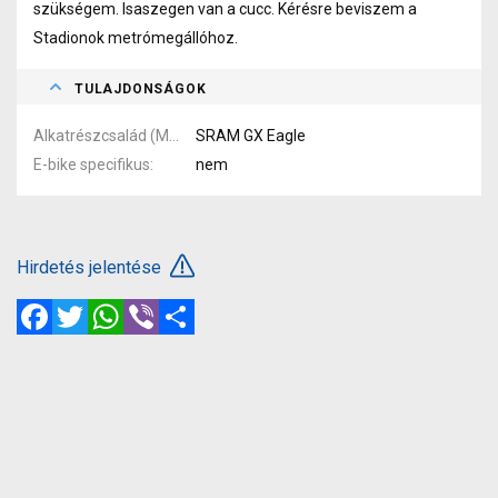
szükségem. Isaszegen van a cucc. Kérésre beviszem a
Stadionok metrómegállóhoz.
TULAJDONSÁGOK
Alkatrészcsalád (MTB)
SRAM GX Eagle
E-bike specifikus
nem
Hirdetés jelentése
Facebook
Twitter
WhatsApp
Viber
Megosztás