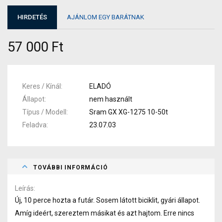
HIRDETÉS
AJÁNLOM EGY BARÁTNAK
57 000 Ft
Keres / Kínál
ELADÓ
Állapot
nem használt
Típus / Modell
Sram GX XG-1275 10-50t
Feladva
23.07.03
TOVÁBBI INFORMÁCIÓ
Leírás
Új, 10 perce hozta a futár. Sosem látott biciklit, gyári állapot.
Amíg ideért, szereztem másikat és azt hajtom. Erre nincs