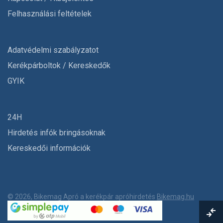
Felhasználási feltételek
Adatvédelmi szabályzatot
Kerékpárboltok / Kereskedők
GYIK
24H
Hirdetés infók bringásoknak
Kereskedői információk
© 2026, Bikemag Apró a kerékpár apróhirdetés
Bikemag.hu