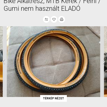
Bike Alkatrész, MTB Kerék / Felni /
Gumi nem használt ELADÓ
TÉRKÉP NÉZET