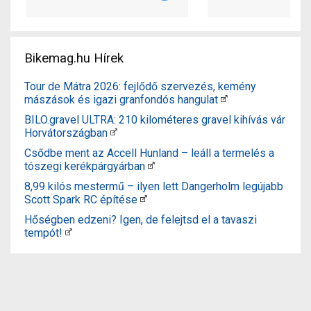
Bikemag.hu Hírek
Tour de Mátra 2026: fejlődő szervezés, kemény
mászások és igazi granfondós hangulat
BILO.gravel ULTRA: 210 kilométeres gravel kihívás vár
Horvátországban
Csődbe ment az Accell Hunland – leáll a termelés a
tószegi kerékpárgyárban
8,99 kilós mestermű – ilyen lett Dangerholm legújabb
Scott Spark RC építése
Hőségben edzeni? Igen, de felejtsd el a tavaszi
tempót!