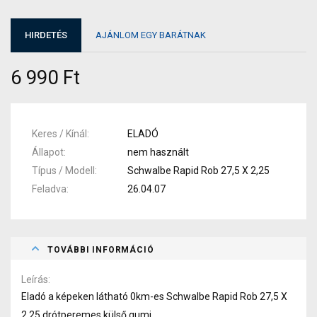
HIRDETÉS
AJÁNLOM EGY BARÁTNAK
6 990 Ft
Keres / Kínál
ELADÓ
Állapot
nem használt
Típus / Modell
Schwalbe Rapid Rob 27,5 X 2,25
Feladva
26.04.07
TOVÁBBI INFORMÁCIÓ
Leírás
Eladó a képeken látható 0km-es Schwalbe Rapid Rob 27,5 X
2,25 drótperemes külső gumi.