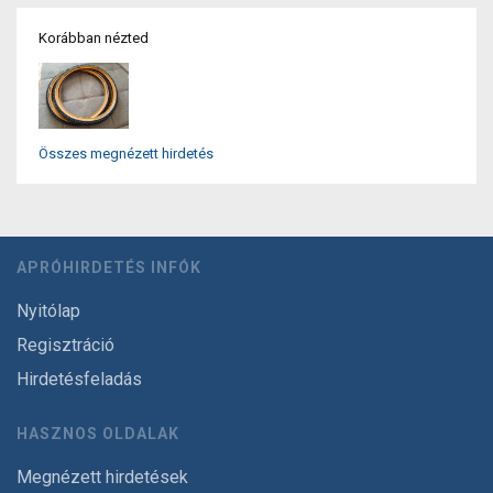
Korábban nézted
Összes megnézett hirdetés
APRÓHIRDETÉS INFÓK
Nyitólap
Regisztráció
Hirdetésfeladás
HASZNOS OLDALAK
Megnézett hirdetések