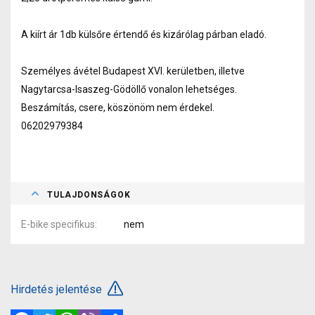
A kiírt ár 1db külsőre értendő és kizárólag párban eladó.
Személyes ávétel Budapest XVI. kerületben, illetve
Nagytarcsa-Isaszeg-Gödöllő vonalon lehetséges.
Beszámítás, csere, köszönöm nem érdekel.
06202979384
TULAJDONSÁGOK
E-bike specifikus
nem
Hirdetés jelentése
Facebook
Twitter
WhatsApp
Viber
Megosztás