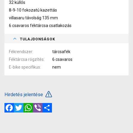
32 küllős
8-9-10 fokozatú kazettás
villasaru távolság 135 mm
6 csavaros féktárcsa csatlakozás
TULAJDONSÁGOK
Fékrendszer
tárcsafék
Féktárcsa rögzítés
6 csavaros
E-bike specifikus
nem
Hirdetés jelentése
Facebook
Twitter
WhatsApp
Viber
Megosztás