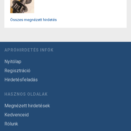
Összes megnézett hirdetés
APRÓHIRDETÉS INFÓK
Nyitólap
Regisztráció
Hirdetésfeladás
HASZNOS OLDALAK
Megnézett hirdetések
Kedvenceid
Rólunk