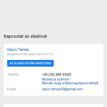
Kapcsolat az eladóval
Sipos Tamás
Magánszemély eladó óta 25.07.13
AZ ELADÓ EGYÉB HIRDETÉSEI
Telefon
+36 (20) 38X-XXXX
Mutasd a számot!
Mondd, hogy a Bikemag Aprón láttad!
Email
sipos.tamas50@gmail.com