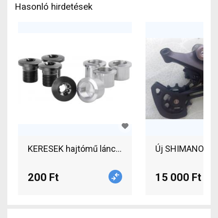
Hasonló hirdetések
KERESEK hajtómű lánckerék rögzítő csavart!!! S
Új SHIMANO DEO
200 Ft
15 000 Ft