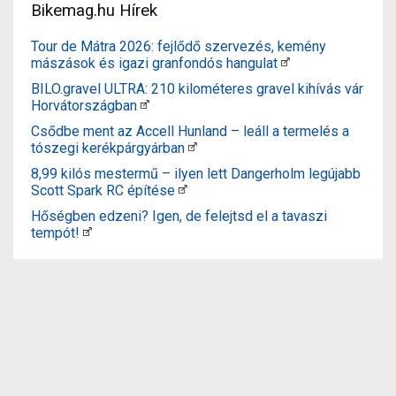
Bikemag.hu Hírek
Tour de Mátra 2026: fejlődő szervezés, kemény
mászások és igazi granfondós hangulat
BILO.gravel ULTRA: 210 kilométeres gravel kihívás vár
Horvátországban
Csődbe ment az Accell Hunland – leáll a termelés a
tószegi kerékpárgyárban
8,99 kilós mestermű – ilyen lett Dangerholm legújabb
Scott Spark RC építése
Hőségben edzeni? Igen, de felejtsd el a tavaszi
tempót!