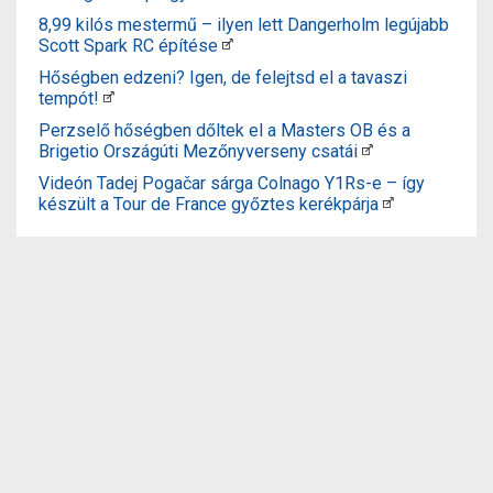
8,99 kilós mestermű – ilyen lett Dangerholm legújabb
Scott Spark RC építése
Hőségben edzeni? Igen, de felejtsd el a tavaszi
tempót!
Perzselő hőségben dőltek el a Masters OB és a
Brigetio Országúti Mezőnyverseny csatái
Videón Tadej Pogačar sárga Colnago Y1Rs-e – így
készült a Tour de France győztes kerékpárja