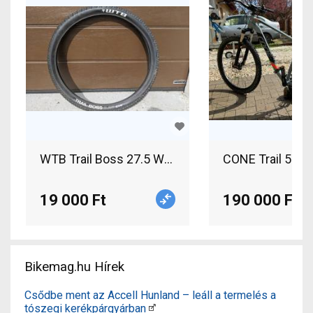
WTB Trail Boss 27.5 WTB Trail Boss 27.5 2db gum
CONE Trail 5.0 
19 000 Ft
190 000 Ft
Bikemag.hu Hírek
Csődbe ment az Accell Hunland – leáll a termelés a
tószegi kerékpárgyárban