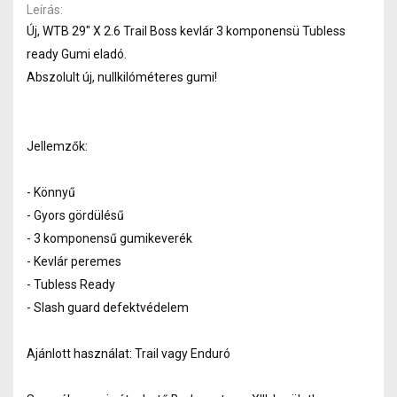
Leírás
Új, WTB 29" X 2.6 Trail Boss kevlár 3 komponensü Tubless
ready Gumi eladó.
Abszolult új, nullkilóméteres gumi!
Jellemzők:
- Könnyű
- Gyors gördülésű
- 3 komponensű gumikeverék
- Kevlár peremes
- Tubless Ready
- Slash guard defektvédelem
Ajánlott használat: Trail vagy Enduró