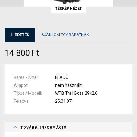
TÉRKÉP NÉZET
HIRDETÉS
AJÁNLOM EGY BARÁTNAK
14 800 Ft
Keres / Kínál
ELADÓ
Állapot
nem használt
Típus / Modell
WTB Trail Boss 29x2.6
Feladva
25.01.07
TOVÁBBI INFORMÁCIÓ