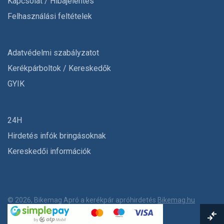
Kapcsolat / Hibajelentés
Felhasználási feltételek
Adatvédelmi szabályzatot
Kerékpárboltok / Kereskedők
GYIK
24H
Hirdetés infók bringásoknak
Kereskedői információk
© 2026, Bikemag Apró a kerékpár apróhirdetés
Bikemag.hu