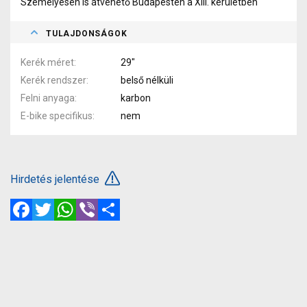
Személyesen is átvehető Budapesten a XIII. kerületben
TULAJDONSÁGOK
Kerék méret
29"
Kerék rendszer
belső nélküli
Felni anyaga
karbon
E-bike specifikus
nem
Hirdetés jelentése
Facebook
Twitter
WhatsApp
Viber
Megosztás