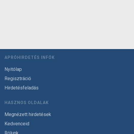
APRÓHIRDETÉS INFÓK
Nyitólap
Regisztráció
Hirdetésfeladás
HASZNOS OLDALAK
Megnézett hirdetések
Kedvenceid
Rólunk