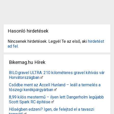
Hasonló hirdetések
Nincsenek hirdetések. Legyél Te az első, aki
hirdetést
ad fel
.
Bikemag.hu Hírek
BILO.gravel ULTRA: 210 kilométeres gravel kihívás vár
Horvátországban
Csődbe ment az Accell Hunland – leáll a termelés a
tószegi kerékpárgyárban
8,99 kilós mestermű – ilyen lett Dangerholm legújabb
Scott Spark RC építése
Hőségben edzeni? Igen, de felejtsd el a tavaszi