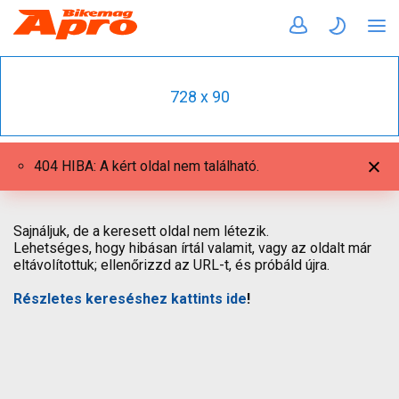
728 x 90
404 HIBA: A kért oldal nem található.
Sajnáljuk, de a keresett oldal nem létezik.
Lehetséges, hogy hibásan írtál valamit, vagy az oldalt már
eltávolítottuk; ellenőrizzd az URL-t, és próbáld újra.
Részletes kereséshez kattints ide
!