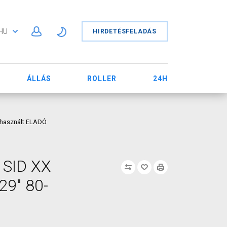
HU
HIRDETÉSFELADÁS
ÁLLÁS
ROLLER
24H
m használt ELADÓ
x SID XX
29" 80-