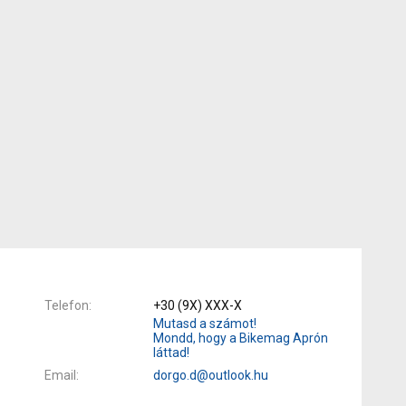
Telefon
+30 (9X) XXX-X
Mutasd a számot!
Mondd, hogy a Bikemag Aprón
láttad!
Email
dorgo.d@outlook.hu