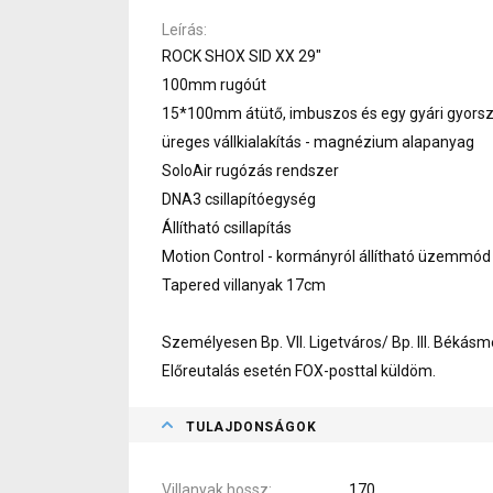
Leírás
ROCK SHOX SID XX 29"
100mm rugóút
15*100mm átütő, imbuszos és egy gyári gyorsz
üreges vállkialakítás - magnézium alapanyag
SoloAir rugózás rendszer
DNA3 csillapítóegység
Állítható csillapítás
Motion Control - kormányról állítható üzemmód
Tapered villanyak 17cm
Személyesen Bp. VII. Ligetváros/ Bp. III. Békás
Előreutalás esetén FOX-posttal küldöm.
TULAJDONSÁGOK
Villanyak hossz
170