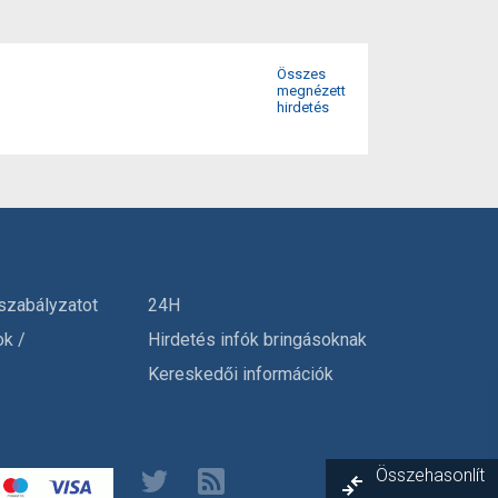
Összes
megnézett
hirdetés
szabályzatot
24H
ok /
Hirdetés infók bringásoknak
Kereskedői információk
Összehasonlít