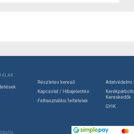
DALAK
Részletes kereső
Adatvédelmi 
detések
Kapcsolat / Hibajelentés
Kerékpárbolt
Kereskedők
Felhasználási feltételek
GYIK
mag.hu