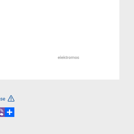
elektromos
ése
r
hatsApp
Viber
Megosztás