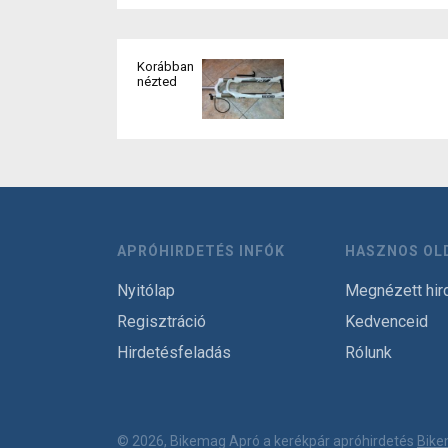
Korábban
nézted
APRÓHIRDETÉS INFÓK
HASZNOS OL
Nyitólap
Megnézett hir
Regisztráció
Kedvenceid
Hirdetésfeladás
Rólunk
© 2026, Bikemag Apró a kerékpár apróhirdetés
Bike