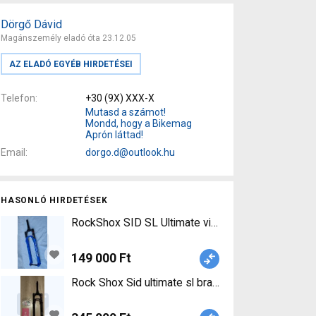
Dörgő Dávid
Magánszemély eladó óta 23.12.05
AZ ELADÓ EGYÉB HIRDETÉSEI
Telefon
+30 (9X) XXX-X
Mutasd a számot!
Mondd, hogy a Bikemag
Aprón láttad!
Email
dorgo.d@outlook.hu
HASONLÓ HIRDETÉSEK
RockShox SID SL Ultimate villa eladó RockShox SI
149 000 Ft
Rock Shox Sid ultimate sl brain 29" Rock Shox Sid