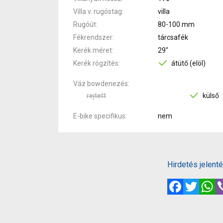
Villa v. rugóstag
villa
Rugóút
80-100 mm
Fékrendszer
tárcsafék
Kerék méret
29"
Kerék rögzítés
átütő (elöl)
Váz bowdenezés
rejtett
külső
E-bike specifikus
nem
Hirdetés jelent
Facebook
Twitte
W