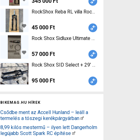
345 000 Ft
RockShox Reba RL villa RockS
45 000 Ft
57 000 Ft
Rock Shox SID Select + 29' 120mm tapered Rock S
95 000 Ft
BIKEMAG.HU HÍREK
Csődbe ment az Accell Hunland – leáll a
termelés a tószegi kerékpárgyárban
8,99 kilós mestermű – ilyen lett Dangerholm
legújabb Scott Spark RC építése