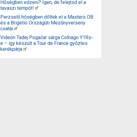
Hőségben edzeni? Igen, de felejtsd el a
tavaszi tempót!
Perzselő hőségben dőltek el a Masters OB
és a Brigetio Országúti Mezőnyverseny
csatái
Videón Tadej Pogačar sárga Colnago Y1Rs-
e – így készült a Tour de France győztes
kerékpárja