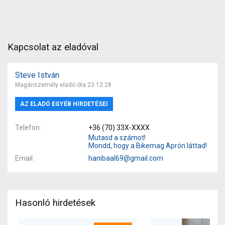
Kapcsolat az eladóval
Steve István
Magánszemély eladó óta 23.12.28
AZ ELADÓ EGYÉB HIRDETÉSEI
Telefon
+36 (70) 33X-XXXX
Mutasd a számot!
Mondd, hogy a Bikemag Aprón láttad!
Email
hanibaal69@gmail.com
Hasonló hirdetések