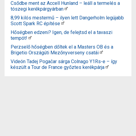
Csődbe ment az Accell Hunland – leáll a termelés a
tószegi kerékpárgyárban
8,99 kilós mestermű – ilyen lett Dangerholm legújabb
Scott Spark RC építése
Hőségben edzeni? Igen, de felejtsd el a tavaszi
tempót!
Perzselő hőségben dőltek el a Masters OB és a
Brigetio Országúti Mezőnyverseny csatái
Videón Tadej Pogačar sárga Colnago Y1Rs-e – így
készült a Tour de France győztes kerékpárja