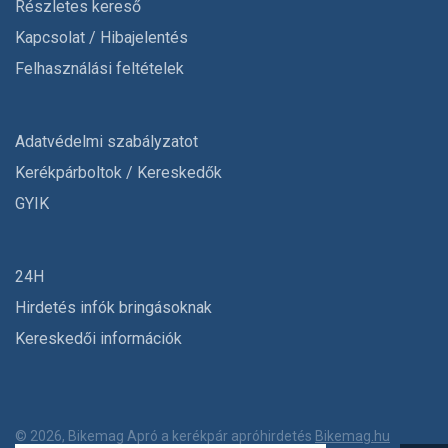
Részletes kereső
Kapcsolat / Hibajelentés
Felhasználási feltételek
Adatvédelmi szabályzatot
Kerékpárboltok / Kereskedők
GYIK
24H
Hirdetés infók bringásoknak
Kereskedői információk
© 2026, Bikemag Apró a kerékpár apróhirdetés
Bikemag.hu