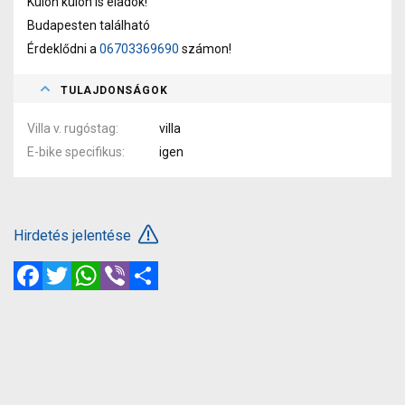
Külön külön is eladók!
Budapesten található
Érdeklődni a
06703369690
számon!
TULAJDONSÁGOK
Villa v. rugóstag
villa
E-bike specifikus
igen
Hirdetés jelentése
Facebook
Twitter
WhatsApp
Viber
Megosztás