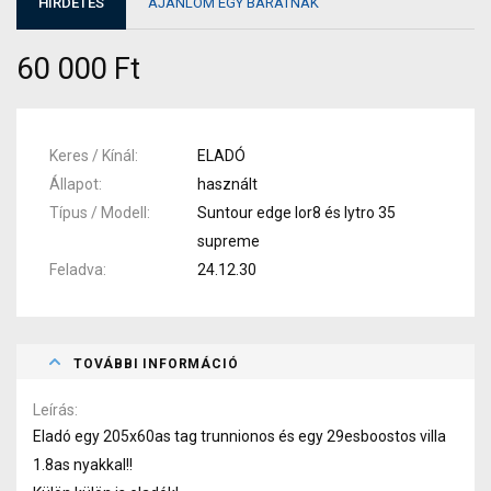
HIRDETÉS
AJÁNLOM EGY BARÁTNAK
60 000 Ft
Keres / Kínál
ELADÓ
Állapot
használt
Típus / Modell
Suntour edge lor8 és lytro 35
supreme
Feladva
24.12.30
TOVÁBBI INFORMÁCIÓ
Leírás
Eladó egy 205x60as tag trunnionos és egy 29esboostos villa
1.8as nyakkal!!