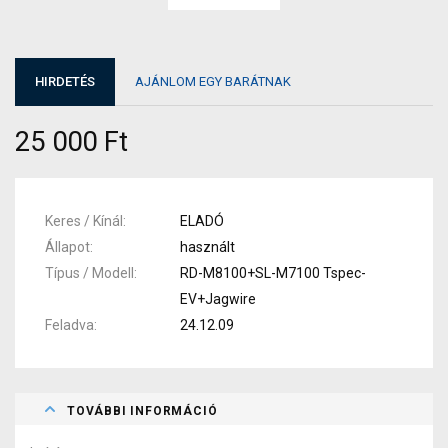
HIRDETÉS
AJÁNLOM EGY BARÁTNAK
25 000 Ft
Keres / Kínál
ELADÓ
Állapot
használt
Típus / Modell
RD-M8100+SL-M7100 Tspec-
EV+Jagwire
Feladva
24.12.09
TOVÁBBI INFORMÁCIÓ