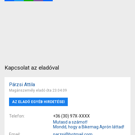
Kapcsolat az eladóval
Párzsi Attila
Magánszemély eladó óta 23.04.09
AZ ELADÓ EGYÉB HIRDETÉSEI
Telefon
+36 (30) 97X-XXXX
Mutasd a számot!
Mondd, hogy a Bikemag Aprón láttad!
Email
parzsi@hotmail.com