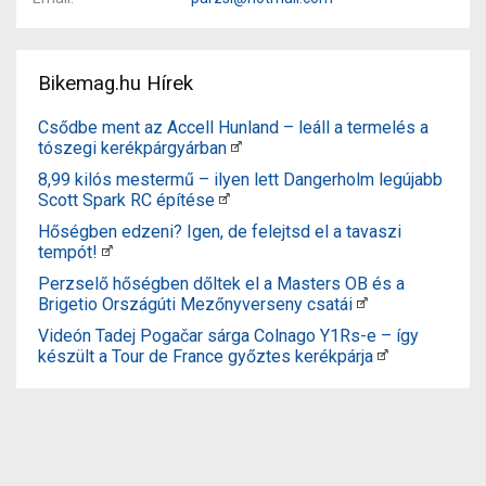
Bikemag.hu Hírek
Csődbe ment az Accell Hunland – leáll a termelés a
tószegi kerékpárgyárban
8,99 kilós mestermű – ilyen lett Dangerholm legújabb
Scott Spark RC építése
Hőségben edzeni? Igen, de felejtsd el a tavaszi
tempót!
Perzselő hőségben dőltek el a Masters OB és a
Brigetio Országúti Mezőnyverseny csatái
Videón Tadej Pogačar sárga Colnago Y1Rs-e – így
készült a Tour de France győztes kerékpárja