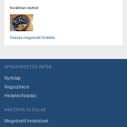
Korábban nézted
Összes megnézett hirdetés
APRÓHIRDETÉS INFÓK
Nyitólap
Regisztráció
Hirdetésfeladás
HASZNOS OLDALAK
Megnézett hirdetések