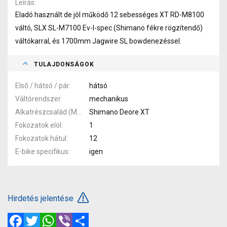
Leírás
Eladó használt de jól működő 12 sebességes XT RD-M8100
váltó, SLX SL-M7100 Ev-I-spec (Shimano fékre rögzítendő)
váltókarral, és 1700mm Jagwire SL bowdenezéssel.
TULAJDONSÁGOK
Első / hátsó / pár
hátsó
Váltórendszer
mechanikus
Alkatrészcsalád (MTB)
Shimano Deore XT
Fokozatok elöl
1
Fokozatok hátul
12
E-bike specifikus
igen
Hirdetés jelentése
Facebook
Twitter
WhatsApp
Viber
Megosztás