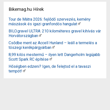
Bikemag.hu Hírek
Tour de Mátra 2026: fejlődő szervezés, kemény
mászások és igazi granfondós hangulat
BILO.gravel ULTRA: 210 kilométeres gravel kihívás vár
Horvátországban
Csődbe ment az Accell Hunland – leáll a termelés a
tószegi kerékpárgyárban
8,99 kilós mestermű – ilyen lett Dangerholm legújabb
Scott Spark RC építése
Hőségben edzeni? Igen, de felejtsd el a tavaszi
tempót!