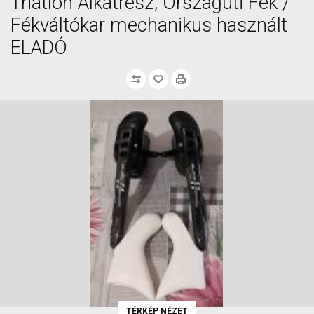
Triatlon Alkatrész, Országúti Fék /
Fékváltókar mechanikus használt
ELADÓ
TÉRKÉP NÉZET