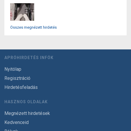
Összes megnézett hirdetés
APRÓHIRDETÉS INFÓK
Nyitólap
Regisztráció
Hirdetésfeladás
HASZNOS OLDALAK
Megnézett hirdetések
Kedvenceid