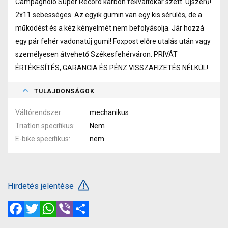
Campagnolo Super Record karbon fékváltókar szett. Újszerű!
2x11 sebességes. Az egyik gumin van egy kis sérülés, de a
működést és a kéz kényelmét nem befolyásolja. Jár hozzá
egy pár fehér vadonatúj gumi! Foxpost előre utalás után vagy
személyesen átvehető Székesfehérváron. PRIVÁT
ÉRTÉKESÍTÉS, GARANCIA ÉS PÉNZ VISSZAFIZETÉS NÉLKÜL!
TULAJDONSÁGOK
Váltórendszer
mechanikus
Triatlon specifikus
Nem
E-bike specifikus
nem
Hirdetés jelentése
Facebook
Twitter
WhatsApp
Viber
Megosztás