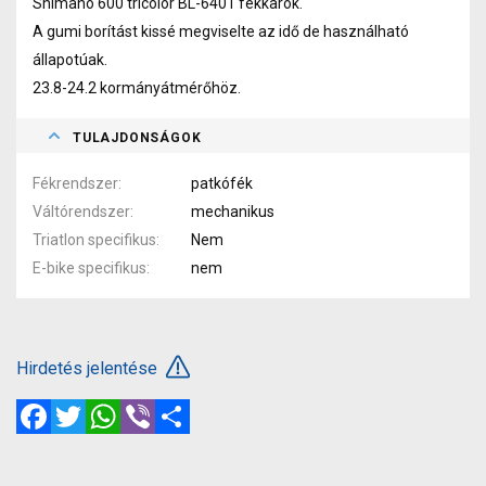
Shimano 600 tricolor BL-6401 fékkarok.
A gumi borítást kissé megviselte az idő de használható
állapotúak.
23.8-24.2 kormányátmérőhöz.
TULAJDONSÁGOK
Fékrendszer
patkófék
Váltórendszer
mechanikus
Triatlon specifikus
Nem
E-bike specifikus
nem
Hirdetés jelentése
Facebook
Twitter
WhatsApp
Viber
Megosztás