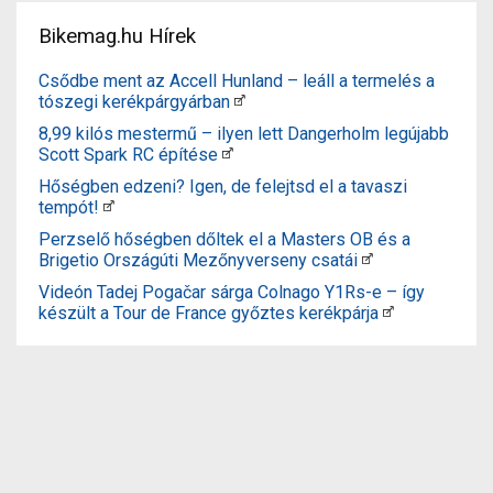
Bikemag.hu Hírek
Csődbe ment az Accell Hunland – leáll a termelés a
tószegi kerékpárgyárban
8,99 kilós mestermű – ilyen lett Dangerholm legújabb
Scott Spark RC építése
Hőségben edzeni? Igen, de felejtsd el a tavaszi
tempót!
Perzselő hőségben dőltek el a Masters OB és a
Brigetio Országúti Mezőnyverseny csatái
Videón Tadej Pogačar sárga Colnago Y1Rs-e – így
készült a Tour de France győztes kerékpárja