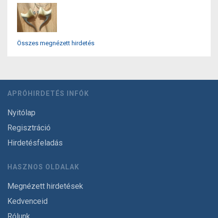
Összes megnézett hirdetés
APRÓHIRDETÉS INFÓK
Nyitólap
Regisztráció
Hirdetésfeladás
HASZNOS OLDALAK
Megnézett hirdetések
Kedvenceid
Rólunk