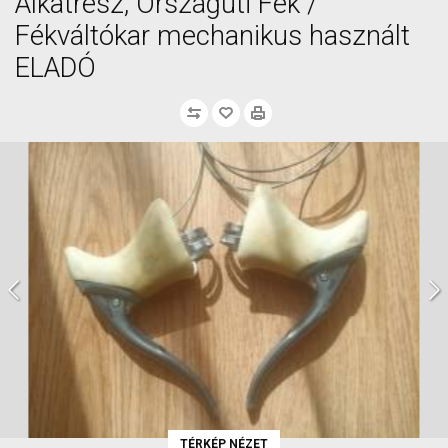
Alkatrész, Országúti Fék /
Fékváltókar mechanikus használt
ELADÓ
TÉRKÉP NÉZET