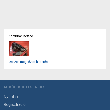
Korábban nézted
Összes megnézett hirdetés
APRÓHIRDETÉS INFÓK
Nyitólap
Regisztráció