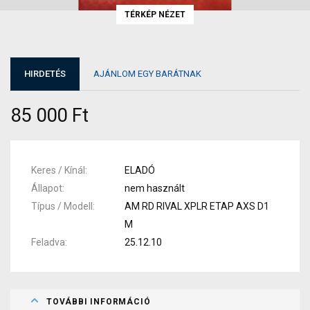
TÉRKÉP NÉZET
HIRDETÉS
AJÁNLOM EGY BARÁTNAK
85 000 Ft
Keres / Kínál
ELADÓ
Állapot
nem használt
Típus / Modell
AM RD RIVAL XPLR ETAP AXS D1
M
Feladva
25.12.10
TOVÁBBI INFORMÁCIÓ