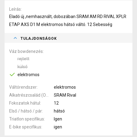
Leírás
Eladó új ,nemhasznált, dobozában SRAM AM RD RIVAL XPLR
ETAP AXS D1 M elektromos hátsó váltó. 12 Sebesség
TULAJDONSÁGOK
Váz bowdenezés
rejtett
külső
elektromos
Váltórendszer
elektromos
Alkatrészcsalád (Outi)
SRAM Rival
Fokozatok hátul
12
Első / hátsó / pár
hátsó
Triatlon specifikus
Igen
E-bike specifikus
igen