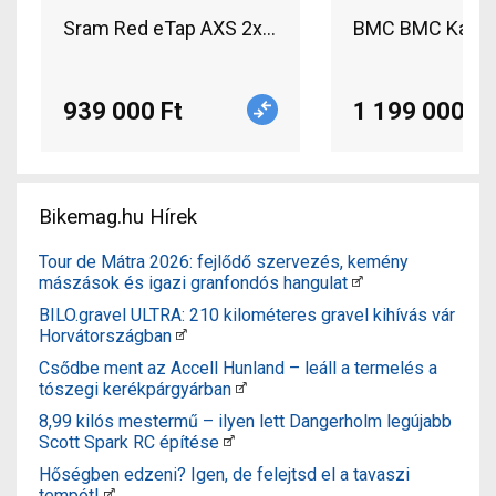
Sram Red eTap AXS 2x12 Sram Red eTap AXS Országú
939 000 Ft
1 199 000 Ft
Bikemag.hu Hírek
Tour de Mátra 2026: fejlődő szervezés, kemény
mászások és igazi granfondós hangulat
BILO.gravel ULTRA: 210 kilométeres gravel kihívás vár
Horvátországban
Csődbe ment az Accell Hunland – leáll a termelés a
tószegi kerékpárgyárban
8,99 kilós mestermű – ilyen lett Dangerholm legújabb
Scott Spark RC építése
Hőségben edzeni? Igen, de felejtsd el a tavaszi
tempót!